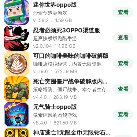
迷你世界oppo版
查看
沙盒创造类游戏
v1.58.2
1.59 GB
忍者必须死3OPPO渠道服
查看
超爽快横版跑酷手游
v2.0.104
1.96 GB
可口的咖啡美味的咖啡破解版
查看
咖啡店模拟经营，内置无限资源
v1.19.6
572.19 MB
死亡突围僵尸战争破解版内置
修改器版
查看
策略塔防、僵尸战争、幸存者生存
v4.4.0
283.19 MB
元气骑士oppo版
查看
像素画风的肉鸽游戏
v8.4.0
821.50 MB
神庙逃亡1无限金币无限钻石