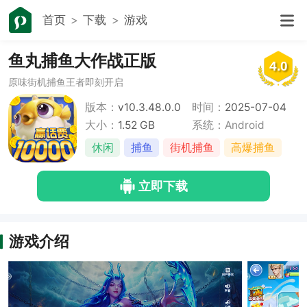
首页
下载
游戏
鱼丸捕鱼大作战正版
4.0
原味街机捕鱼王者即刻开启
版本：
v10.3.48.0.0
时间：
2025-07-04
大小：
1.52 GB
系统：Android
休闲
捕鱼
街机捕鱼
高爆捕鱼
立即下载
游戏介绍