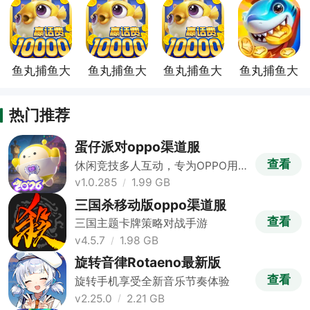
道服
鱼丸捕鱼大
鱼丸捕鱼大
鱼丸捕鱼大
鱼丸捕鱼大
作战千炮版
作战oppo
作战最新版
作战小米渠
渠道服
道版
热门推荐
蛋仔派对oppo渠道服
查看
休闲竞技多人互动，专为OPPO用户
打造
v1.0.285
1.99 GB
三国杀移动版oppo渠道服
查看
三国主题卡牌策略对战手游
v4.5.7
1.98 GB
旋转音律Rotaeno最新版
查看
旋转手机享受全新音乐节奏体验
v2.25.0
2.21 GB