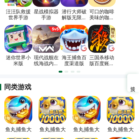
汪汪队救援
星战模拟器
潜行大师破
可口的咖啡
世界手游
手游
解版无限金
美味的咖啡
币无广告版
破解版
迷你世界小
现代战舰在
海王捕鱼百
三国杀移动
米版
线海战内置
度渠道版
版百度账号
菜单版
登录版
同类游戏
鱼丸捕鱼大
鱼丸捕鱼大
鱼丸捕鱼大
鱼丸捕鱼大
作战荣耀版
作战高爆版
作战360渠
作战官方版