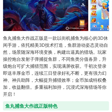
鱼丸捕鱼大作战正版是一款以街机捕鱼为核心的3D休
闲手游，依托精美3D技术打造，鱼群游动姿态灵动自
然，场景随深海环境变换，构建出逼真的猎场。玩家
操控炮台发射子弹捕捉鱼群，不同鱼类分值各异，升
级炮台可扩大捕猎范围，实现满屏收获。千初次登录
即送丰厚金币，连续三日登录好礼不断，更有强力幻
神、神兵助阵，大幅提升捕猎效率；金币加成特权叠
加，收益翻倍。多重福利加持，沉浸式深海猎场等你
开启！
鱼丸捕鱼大作战正版特色