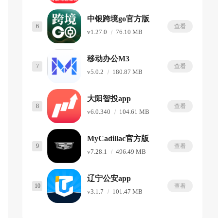
中银跨境go官方版
6
查看
v1.27.0
76.10 MB
移动办公M3
7
查看
v5.0.2
180.87 MB
大阳智投app
8
查看
v6.0.340
104.61 MB
MyCadillac官方版
9
查看
v7.28.1
496.49 MB
辽宁公安app
10
查看
v3.1.7
101.47 MB