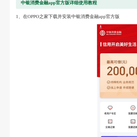
中银消费金融app官方版详细使用教程
1、在OPPO之家下载并安装中银消费金融app官方版