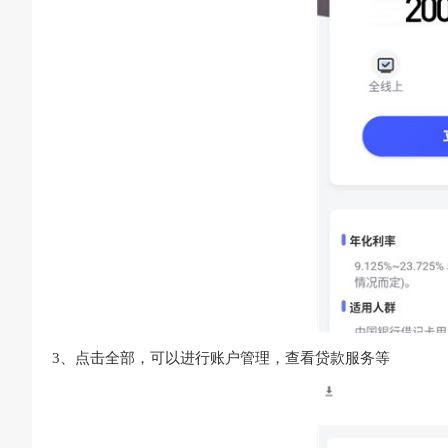
3、点击全部，可以进行账户管理，查看贷款服务等