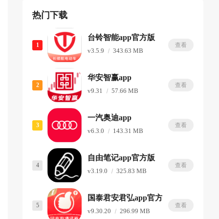
热门下载
台铃智能app官方版
1
查看
v3.5.9
343.63 MB
华安智赢app
2
查看
v9.31
57.66 MB
一汽奥迪app
3
查看
v6.3.0
143.31 MB
自由笔记app官方版
4
查看
v3.19.0
325.83 MB
国泰君安君弘app官方版
5
查看
v9.30.20
296.99 MB