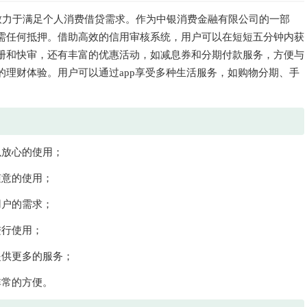
致力于满足个人消费借贷需求。作为中银消费金融有限公司的一部
需任何抵押。借助高效的信用审核系统，用户可以在短短五分钟内获
册和快审，还有丰富的优惠活动，如减息券和分期付款服务，方便与
理财体验。用户可以通过app享受多种生活服务，如购物分期、手
以放心的使用；
随意的使用；
用户的需求；
进行使用；
提供更多的服务；
非常的方便。