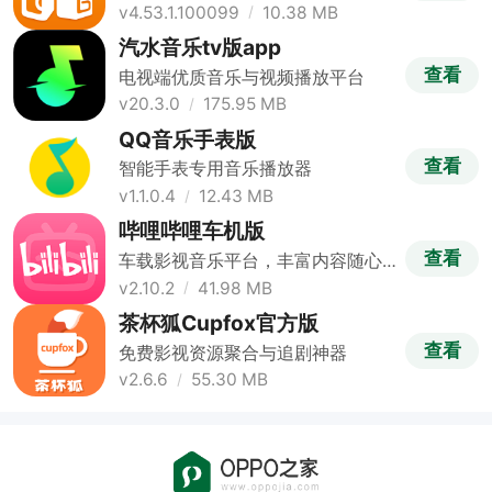
v4.53.1.100099
10.38 MB
汽水音乐tv版app
查看
电视端优质音乐与视频播放平台
v20.3.0
175.95 MB
QQ音乐手表版
查看
智能手表专用音乐播放器
v1.1.0.4
12.43 MB
哔哩哔哩车机版
查看
车载影视音乐平台，丰富内容随心
享
v2.10.2
41.98 MB
茶杯狐Cupfox官方版
查看
免费影视资源聚合与追剧神器
v2.6.6
55.30 MB