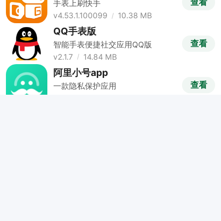
查看
手表上刷快手
v4.53.1.100099
10.38 MB
QQ手表版
查看
智能手表便捷社交应用QQ版
v2.1.7
14.84 MB
阿里小号app
查看
一款隐私保护应用
v2.9.12
25.56 MB
第四爱app
查看
专一交友女性主导的爱情平台
v5.9.8.7
63.01 MB
哔哩哔哩手表版
查看
手表也能刷B站
v4.5.2
11.83 MB
一个app
查看
韩寒监制的文艺生活阅读应用