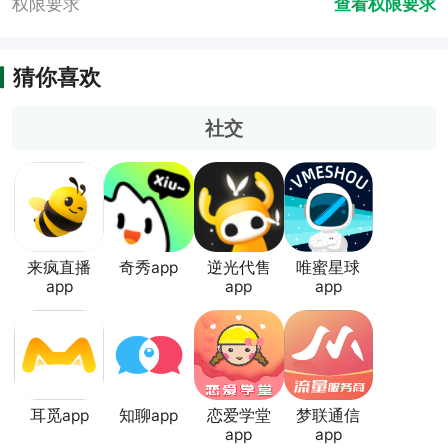
权限要求
查看权限要求
猜你喜欢
社交
来疯直播
奇秀app
逆光代售
唯蜜星球
app
app
app
耳觅app
知聊app
恋爱学堂
梦联通信
app
app