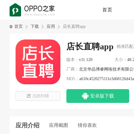
首页
首页
下载
应用
店长直聘app
店长直聘app
精准匹配
版本：
v11.120
大小：
48.
厂商：
北京华品博睿网络技术有限公
MD5：
a610c4520275111e3d68126d43a
安卓版下载
点此纠错
应用介绍
应用截图
猜你喜欢