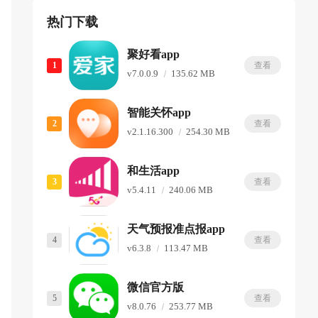
热门下载
聚好看app
1
查看
v7.0.0.9
135.62 MB
智能关怀app
2
查看
v2.1.16.300
254.30 MB
和生活app
3
查看
v5.4.11
240.06 MB
天气预报准点报app
4
查看
v6.3.8
113.47 MB
微信官方版
5
查看
v8.0.76
253.77 MB