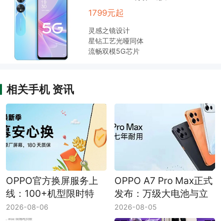
1799元起
灵感之镜设计
星钻工艺光哑同体
流畅双模5G芯片
相关手机 资讯
OPPO官方换屏服务上
OPPO A7 Pro Max正式
线：100+机型限时特
发布：万级大电池与立
惠，原厂屏享180天质
体浮雕纹理成看点
2026-08-06
2026-08-05
保