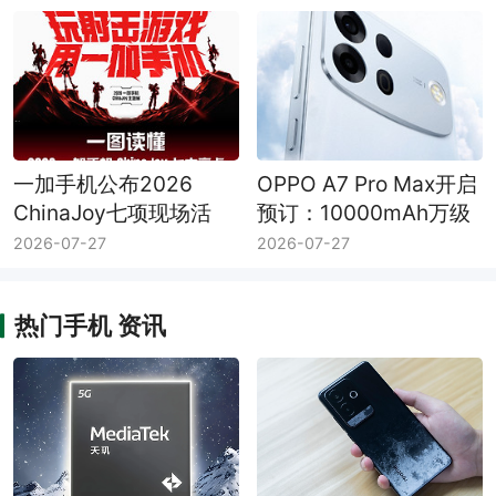
题
一加手机公布2026
OPPO A7 Pro Max开启
ChinaJoy七项现场活
预订：10000mAh万级
动：PEL快闪赛、互动
大电池，0.01元预订送
2026-07-27
2026-07-27
挑战与专属福利
碎屏保
热门手机 资讯