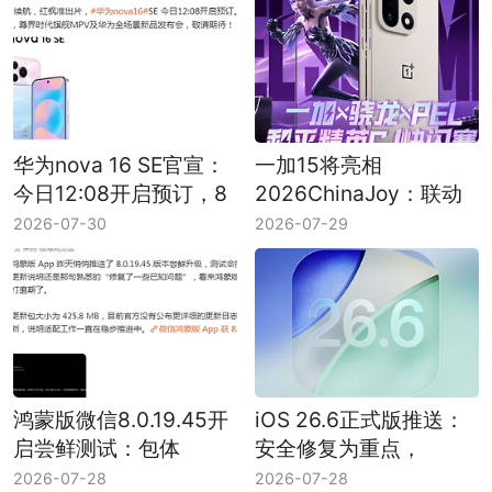
华为nova 16 SE官宣：
一加15将亮相
今日12:08开启预订，8
2026ChinaJoy：联动
月5日正式发布
PEL举办和平精英CJ快
2026-07-30
2026-07-29
闪赛
鸿蒙版微信8.0.19.45开
iOS 26.6正式版推送：
启尝鲜测试：包体
安全修复为重点，
425.8MB，修复已知问
Spotlight体验或有优化
2026-07-28
2026-07-28