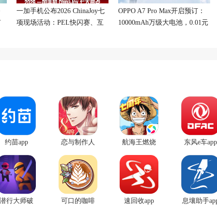
修
一加手机公布2026 ChinaJoy七
OPPO A7 Pro Max开启预订：
有
项现场活动：PEL快闪赛、互
10000mAh万级大电池，0.01元
动挑战与专属福利
预订送碎屏保
约苗app
恋与制作人
航海王燃烧
东风e车app
官方正版
意志腾讯版
本
潜行大师破
可口的咖啡
速回收app
息壤助手ap
解版无限金
美味的咖啡