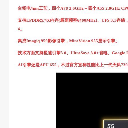
台积电4nm工艺，四个A78 2.6GHz＋四个A55 2.0GHz CP
支持LPDDR5/4X内存(最高频率6400MHz)、UFS 3.1存储
4。
集成Imagiq 950影像引擎，MiraVision 955显示引擎。
技术方面支持星速引擎3.0、UltraSave 3.0+省电、Google
AI引擎还是APU 655，不过官方宣称性能比上一代天玑7