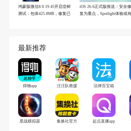
鸿蒙版微信8.0.19.45开启尝鲜
iOS 26.6正式版推送：安全
测试：包体425.8MB，修复已
复为重点，Spotlight体验或
知问题
优化
最新推荐
得物app
汪汪队救援
法律百宝箱
世界手游
app
星战模拟器
集换社官方
起点直播app
手游
版