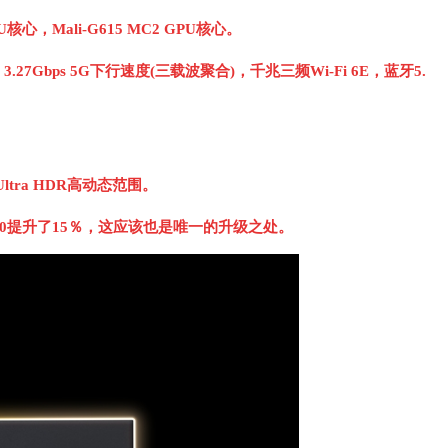
U核心，Mali-G615 MC2 GPU核心。
，3.27Gbps 5G下行速度(三载波聚合)，千兆三频Wi-Fi 6E，蓝牙5.
 Ultra HDR高动态范围。
300提升了15％，这应该也是唯一的升级之处。