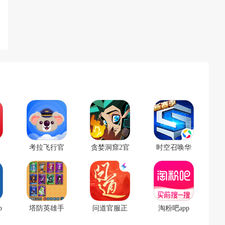
考拉飞行官
贪婪洞窟2官
时空召唤华
方版
方版
为版
p
塔防英雄手
问道官服正
淘粉吧app
游
版