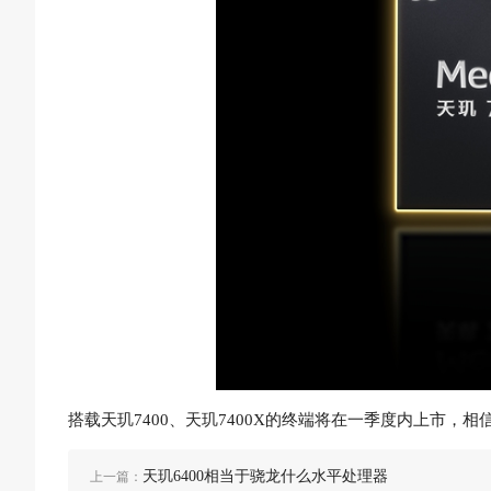
搭载天玑7400、天玑7400X的终端将在一季度内上市，
天玑6400相当于骁龙什么水平处理器
上一篇：