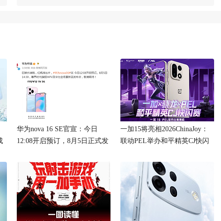
：
华为nova 16 SE官宣：今日
一加15将亮相2026ChinaJoy：
成
12:08开启预订，8月5日正式发
联动PEL举办和平精英CJ快闪
布
赛