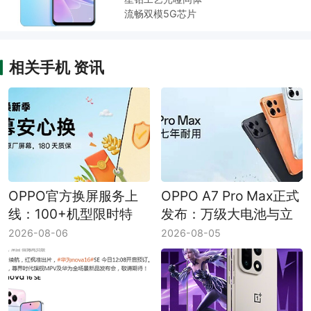
流畅双模5G芯片
相关手机 资讯
OPPO官方换屏服务上
OPPO A7 Pro Max正式
线：100+机型限时特
发布：万级大电池与立
惠，原厂屏享180天质
体浮雕纹理成看点
2026-08-06
2026-08-05
保