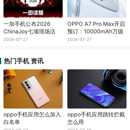
一加手机公布2026
OPPO A7 Pro Max开启
ChinaJoy七项现场活
预订：10000mAh万级
动：PEL快闪赛、互动
大电池，0.01元预订送
2026-07-27
2026-07-27
挑战与专属福利
碎屏保
热门手机 资讯
oppo手机应用怎么加入
oppo手机应用跳转拦截
白名单
怎么用