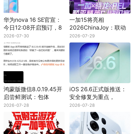
华为nova 16 SE官宣：
一加15将亮相
今日12:08开启预订，8
2026ChinaJoy：联动
月5日正式发布
PEL举办和平精英CJ快
2026-07-30
2026-07-29
闪赛
鸿蒙版微信8.0.19.45开
iOS 26.6正式版推送：
启尝鲜测试：包体
安全修复为重点，
425.8MB，修复已知问
Spotlight体验或有优化
2026-07-28
2026-07-28
题