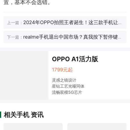
置，基本不会选错。
2024年OPPO拍照王者诞生！这三款手机让单
上一篇：
反都慌了！
realme手机退出中国市场？真我按下暂停键，
下一篇：
售后将由OPPO接手
OPPO A1活力版
1799元起
灵感之镜设计
星钻工艺光哑同体
流畅双模5G芯片
相关手机 资讯