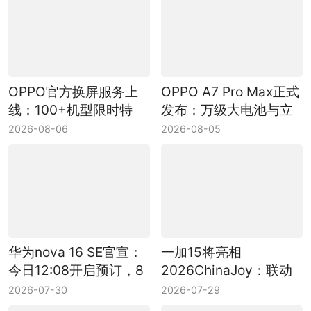
OPPO官方换屏服务上
OPPO A7 Pro Max正式
线：100+机型限时特
发布：万级大电池与立
惠，原厂屏享180天质
体浮雕纹理成看点
2026-08-06
2026-08-05
保
华为nova 16 SE官宣：
一加15将亮相
今日12:08开启预订，8
2026ChinaJoy：联动
月5日正式发布
PEL举办和平精英CJ快
2026-07-30
2026-07-29
闪赛