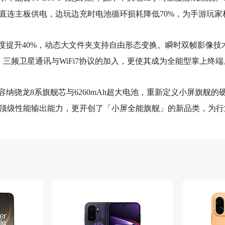
直连主板供电，边玩边充时电池循环损耗降低70%，为手游玩家
应速度提升40%，动态大文件夹支持自由形态变换。瞬时双帧影像技术让
三频卫星通讯与WiFi7协议的加入，更使其成为全能型掌上终端
机身容纳骁龙8系旗舰芯与6260mAh超大电池，重新定义小屏旗
顶级性能输出能力，更开创了「小屏全能旗舰」的新品类，为行