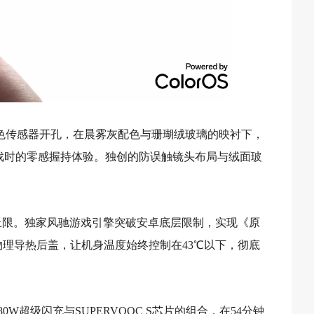
色传感器开孔，在晨雾灰配色与珊瑚绒玻璃的映衬下，
屏游戏时的零感握持体验。独创的防误触镜头布局与绒面玻
小屏性能上限。独家风驰游戏引擎突破安卓底层限制，实现《原
配合物理导热后盖，让机身温度始终控制在43℃以下，彻底
0W超级闪充与SUPERVOOC S芯片的组合，在54分钟