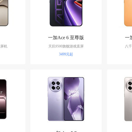
一加Ace 6 至尊版
一加
直屏机
天玑9500旗舰游戏直屏
八千
3499元起