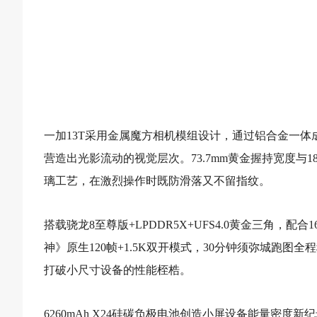
一加13T采用金属魔方相机模组设计，通过铝合金一
营造出光影流动的视觉层次。73.7mm黄金握持宽度与
璃工艺，在激烈操作时既防滑落又不留指纹。
搭载骁龙8至尊版+LPDDR5X+UFS4.0黄金三角，
神》原生120帧+1.5K双开模式，30分钟须弥城跑图
打破小尺寸设备的性能桎梏。
6260mAh X24硅碳负极电池创造小屏设备能量密度新纪