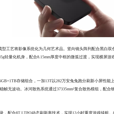
体成型工艺将影像系统化为几何艺术品。竖向镜头阵列配合黑白双
185g轻量化机身，配合8.15mm厚度中框的微弧过渡，实现横
配合16GB+1TB存储组合，一加13T以282万安兔兔跑分刷新
全程稳帧无波动。冰河散热系统通过37335mm²复合散热模组，
录，配合8T LTPO动态刷新率技术，实现12小时重度游戏续航。8