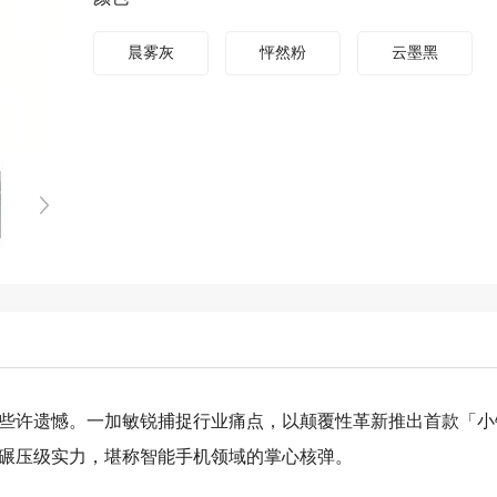
晨雾灰
怦然粉
云墨黑
些许遗憾。一加敏锐捕捉行业痛点，以颠覆性革新推出首款「小钢
碾压级实力，堪称智能手机领域的掌心核弹。