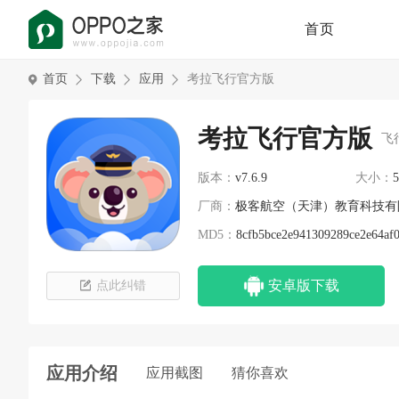
首页
首页
下载
应用
考拉飞行官方版
考拉飞行官方版
飞
版本：
v7.6.9
大小：
5
厂商：
极客航空（天津）教育科技有
MD5：
8cfb5bce2e941309289ce2e64af0
安卓版下载
点此纠错
应用介绍
应用截图
猜你喜欢