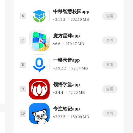
中移智慧校园app
6
查看
v3.11.2
202.10 MB
魔方星球app
7
查看
v6.6
279.17 MB
一键录音app
8
查看
v3.9.2.2
92.54 MB
领悟学堂app
9
查看
v2.4.4
42.26 MB
专注笔记app
10
查看
v2.23.5
150.00 MB