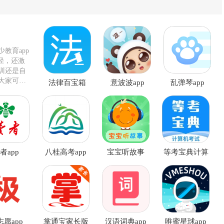
教育app
径，还激
训还是自
大家可以
法律百宝箱
意波波app
乱弹琴app
app
者app
八桂高考app
宝宝听故事
等考宝典计算
app
机考试app
志愿app
掌通宝家长版
汉语词典app
唯蜜星球app