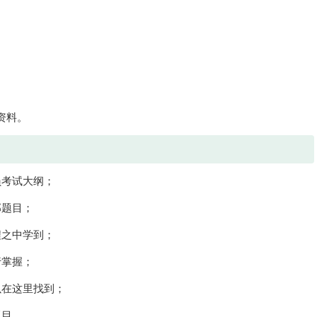
。
资料。
员考试大纲；
部题目；
程之中学到；
行掌握；
以在这里找到；
题目。