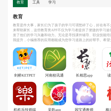
教育
工具
学习
教育
教育是件大事，家长们为了孩子的学习可谓愁碎了心，好在有不少
来帮助家长，这些教育类APP不仅为学习者提供了便捷的学习途
发了他们的学习兴趣和动力。无论是寻找课外辅导、职业技能培
我提升，小编推荐的应用都能成为您学习道路上的好帮手。希望
根据自己的需求选择合适的产品，开启更加高效的学习之旅。
剑桥KETPET
河南校讯通
长相思app
读
珊瑚赢英语官
app
方版
机机乐技师端
吴歌app
园宝通教师
极