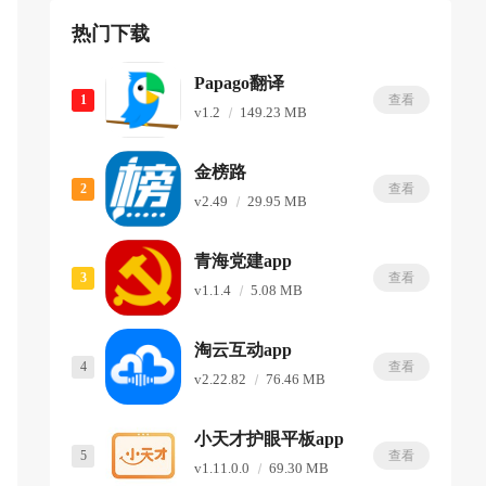
热门下载
Papago翻译
1
查看
v1.2
149.23 MB
金榜路
2
查看
v2.49
29.95 MB
青海党建app
3
查看
v1.1.4
5.08 MB
淘云互动app
4
查看
v2.22.82
76.46 MB
小天才护眼平板app
5
查看
v1.11.0.0
69.30 MB