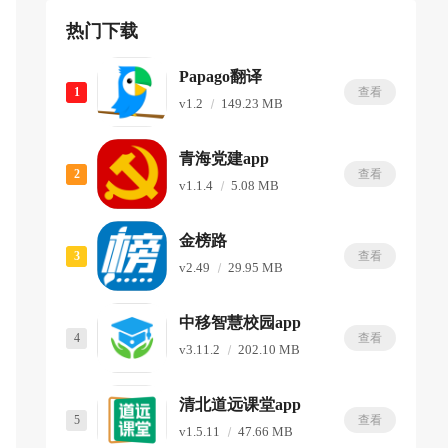
热门下载
Papago翻译
1
查看
v1.2
149.23 MB
青海党建app
2
查看
v1.1.4
5.08 MB
金榜路
3
查看
v2.49
29.95 MB
中移智慧校园app
4
查看
v3.11.2
202.10 MB
清北道远课堂app
5
查看
v1.5.11
47.66 MB