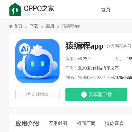
首页
首页
下载
应用
猿编程app
猿编程app
少儿编程学习
版本：
v5.25.0
大小：
19
厂商：
北京猿力科技有限公司
MD5：
7f3f50782a2334b6097028e45b
安卓版下载
点此纠错
应用介绍
应用截图
相同厂商
猜你喜欢