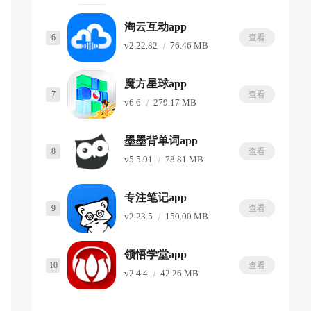
淘云互动app
6
查看
v2.22.82
76.46 MB
魔方星球app
7
查看
v6.6
279.17 MB
墨墨背单词app
8
查看
v5.5.91
78.81 MB
专注笔记app
9
查看
v2.23.5
150.00 MB
领悟学堂app
10
查看
v2.4.4
42.26 MB