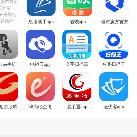
是必不可少
工作事
者是优化
一步提升工
息壤助手app
省呗app
理财魔方官方
版
Free手机
电销云app
文字扫描器
夸克扫描王
版
app
app
柜炒股软
华为亿企飞
易采通app
证优客app
件app
app