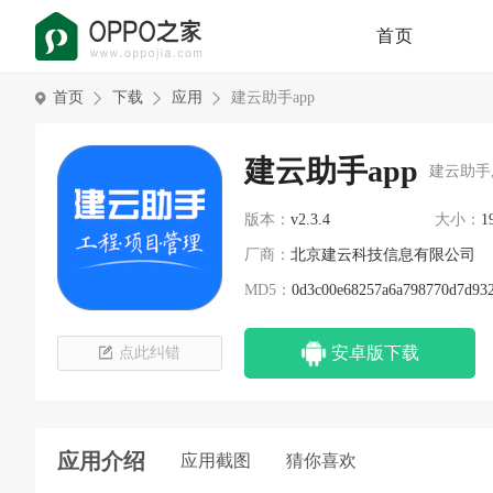
首页
首页
下载
应用
建云助手app
建云助手app
建云助手
版本：
v2.3.4
大小：
1
厂商：
北京建云科技信息有限公司
MD5：
0d3c00e68257a6a798770d7d93
安卓版下载
点此纠错
应用介绍
应用截图
猜你喜欢