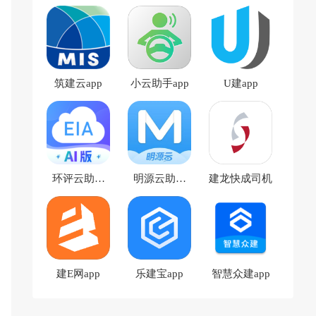
筑建云app
小云助手app
U建app
环评云助手
明源云助手
建龙快成司机
app
app
建E网app
乐建宝app
智慧众建app