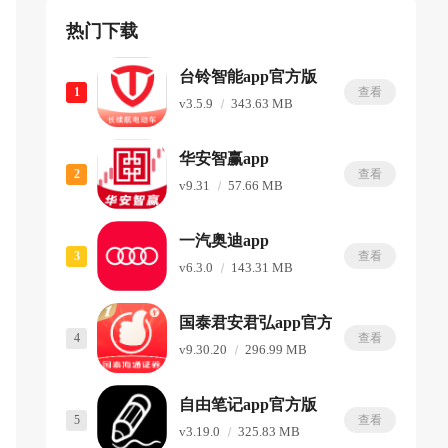
热门下载
台铃智能app官方版
1
查看
v3.5.9
343.63 MB
华安智赢app
2
查看
v9.31
57.66 MB
一汽奥迪app
3
查看
v6.3.0
143.31 MB
国泰君安君弘app官方版
4
查看
v9.30.20
296.99 MB
自由笔记app官方版
5
查看
v3.19.0
325.83 MB