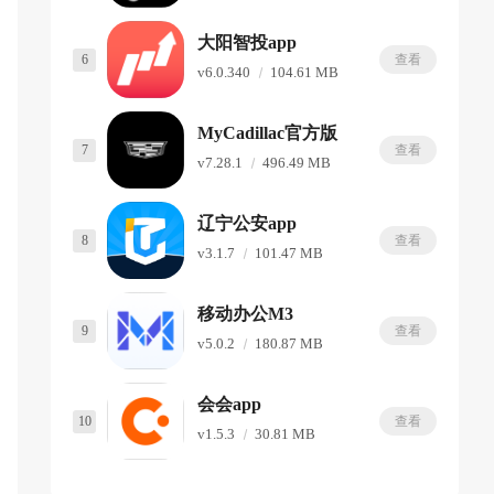
大阳智投app
6
查看
v6.0.340
104.61 MB
MyCadillac官方版
7
查看
v7.28.1
496.49 MB
辽宁公安app
8
查看
v3.1.7
101.47 MB
移动办公M3
9
查看
v5.0.2
180.87 MB
会会app
10
查看
v1.5.3
30.81 MB