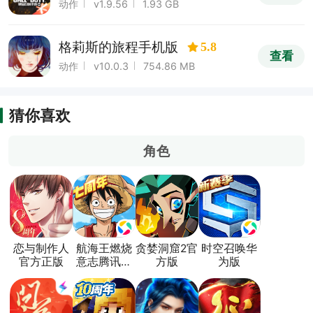
动作
v1.9.56
1.93 GB
格莉斯的旅程手机版
5.8
查看
动作
v10.0.3
754.86 MB
猜你喜欢
角色
恋与制作人
航海王燃烧
贪婪洞窟2官
时空召唤华
官方正版
意志腾讯版
方版
为版
本