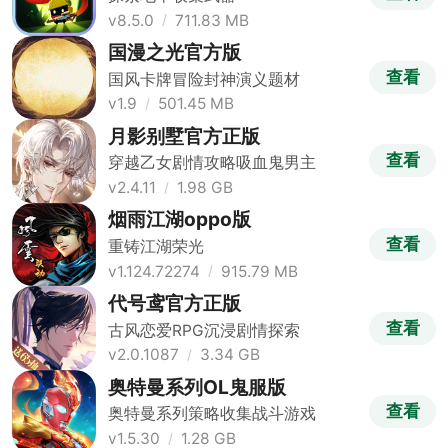
v8.5.0
711.83 MB
国漫之光官方版
查看
国风卡牌冒险封神演义题材
v1.9
501.45 MB
月影别墅官方正版
查看
穿越乙女剧情攻略吸血鬼男主
v2.4.11
1.98 GB
烟雨江湖oppo版
查看
重铸江湖荣光
v1.124.72274
915.79 MB
代号鸢官方正版
查看
古风恋爱RPG沉浸剧情探索
v2.0.1087
3.34 GB
奥特曼系列OL鬼服版
查看
奥特曼系列策略收集战斗游戏
v1.5.30
1.28 GB