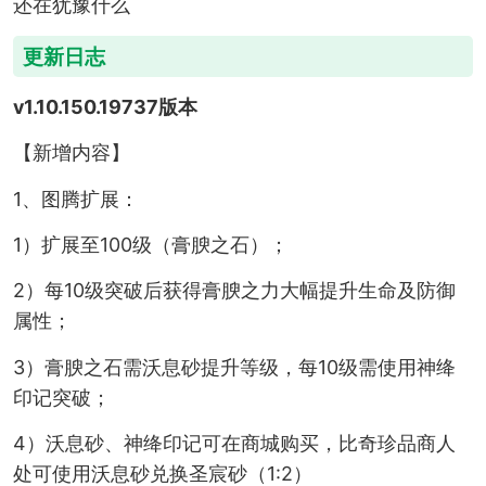
还在犹豫什么
更新日志
v1.10.150.19737版本
【新增内容】
1、图腾扩展：
1）扩展至100级（膏腴之石）；
2）每10级突破后获得膏腴之力大幅提升生命及防御
属性；
3）膏腴之石需沃息砂提升等级，每10级需使用神绛
印记突破；
4）沃息砂、神绛印记可在商城购买，比奇珍品商人
处可使用沃息砂兑换圣宸砂（1:2）