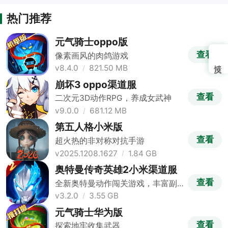
热门推荐
元气骑士oppo版
查看
像素画风的肉鸽游戏
v8.4.0
821.50 MB
崩坏3 oppo渠道服
查看
二次元3D动作RPG，养成女武神
v9.0.0
681.12 MB
第五人格小米版
查看
超火热的非对称对抗手游
v2025.1208.1627
1.84 GB
奥特曼传奇英雄2小米渠道服
查看
全新奥特曼动作闯关游戏，丰富副
本挑战
v3.2.0
3.55 GB
元气骑士华为版
查看
探索地牢收集武器