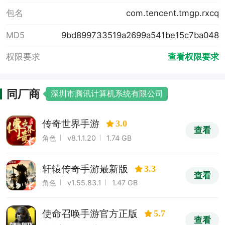
包名
com.tencent.tmgp.rxcq
MD5
9bd899733519a2699a541be15c7ba048
权限要求
查看权限要求
同厂商
深圳市腾讯计算机系统有限公司
传奇世界手游
3.0
查看
角色
v8.1.1.20
1.74 GB
轩辕传奇手游最新版
3.3
查看
角色
v1.55.83.1
1.47 GB
使命召唤手游官方正版
5.7
查看