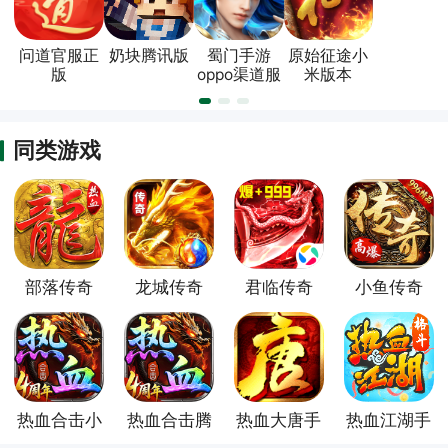
问道官服正
奶块腾讯版
蜀门手游
原始征途小
版
oppo渠道服
米版本
同类游戏
部落传奇
龙城传奇
君临传奇
小鱼传奇
热血合击小
热血合击腾
热血大唐手
热血江湖手
米版
讯版
游
游