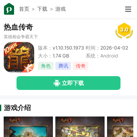
首页
下载
游戏
热血传奇
3.0
英雄相会争霸天下
版本：
v1.10.150.1973
时间：
2026-04-02
7
大小：
1.74 GB
系统：Android
角色
腾讯
传奇
立即下载
游戏介绍