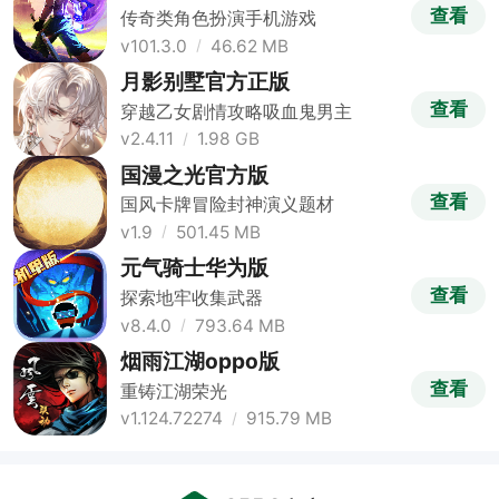
查看
传奇类角色扮演手机游戏
v101.3.0
46.62 MB
月影别墅官方正版
查看
穿越乙女剧情攻略吸血鬼男主
v2.4.11
1.98 GB
国漫之光官方版
查看
国风卡牌冒险封神演义题材
v1.9
501.45 MB
元气骑士华为版
查看
探索地牢收集武器
v8.4.0
793.64 MB
烟雨江湖oppo版
查看
重铸江湖荣光
v1.124.72274
915.79 MB