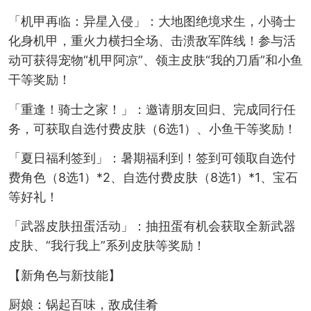
「机甲再临：异星入侵」：大地图绝境求生，小骑士
化身机甲，重火力横扫全场、击溃敌军阵线！参与活
动可获得宠物“机甲阿凉”、领主皮肤“我的刀盾”和小鱼
干等奖励！
「重逢！骑士之家！」：邀请朋友回归、完成同行任
务，可获取自选付费皮肤（6选1）、小鱼干等奖励！
「夏日福利签到」：暑期福利到！签到可领取自选付
费角色（8选1）*2、自选付费皮肤（8选1）*1、宝石
等好礼！
「武器皮肤扭蛋活动」：抽扭蛋有机会获取全新武器
皮肤、“我行我上”系列皮肤等奖励！
【新角色与新技能】
厨娘：锅起百味，敌成佳肴