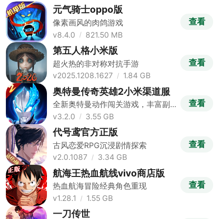
元气骑士oppo版
查看
像素画风的肉鸽游戏
v8.4.0
821.50 MB
第五人格小米版
查看
超火热的非对称对抗手游
v2025.1208.1627
1.84 GB
奥特曼传奇英雄2小米渠道服
查看
全新奥特曼动作闯关游戏，丰富副
本挑战
v3.2.0
3.55 GB
代号鸢官方正版
查看
古风恋爱RPG沉浸剧情探索
v2.0.1087
3.34 GB
航海王热血航线vivo商店版
查看
热血航海冒险经典角色重现
v1.28.1
1.55 GB
一刀传世