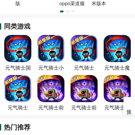
版
oppo渠道服
米版本
同类游戏
元气骑士国
元气骑士小
元气骑士
元气骑士魔
际服
米版
oppo版
改版
元气骑士
元气骑士前
元气骑士前
元气骑士前
vivo版
传小米版
传oppo版
传vivo版
热门推荐