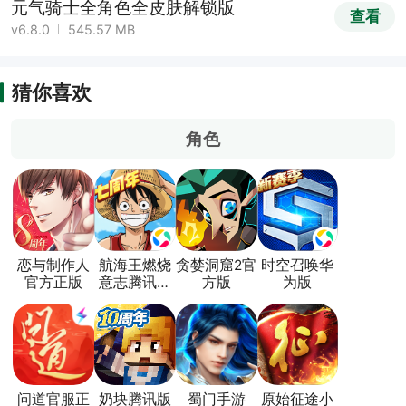
元气骑士全角色全皮肤解锁版
查看
v6.8.0
545.57 MB
猜你喜欢
角色
恋与制作人
航海王燃烧
贪婪洞窟2官
时空召唤华
官方正版
意志腾讯版
方版
为版
本
问道官服正
奶块腾讯版
蜀门手游
原始征途小