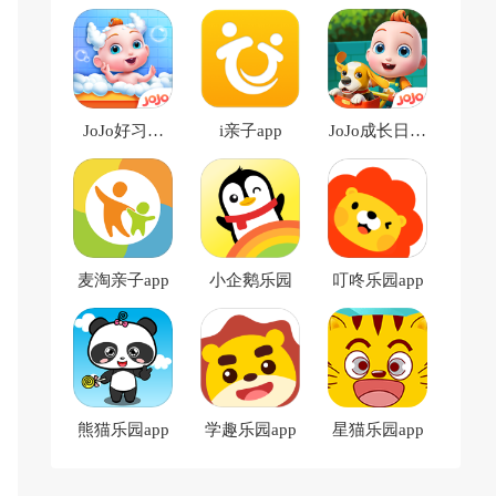
JoJo好习惯
​i亲子app
JoJo成长日记
app
app
麦淘亲子app
小企鹅乐园
叮咚乐园app
熊猫乐园app
学趣乐园app
星猫乐园app