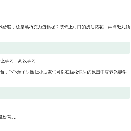
风蛋糕，还是黑巧克力蛋糕呢？装饰上可口的奶油裱花，再点缀几颗
爱上学习，高效学习
平台，JoJo亲子乐园让小朋友们可以在轻松快乐的氛围中培养兴趣学
轻松育儿！