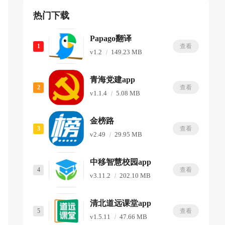
热门下载
Papago翻译
1
查看
v1.2
149.23 MB
青海党建app
2
查看
v1.1.4
5.08 MB
金榜路
3
查看
v2.49
29.95 MB
中移智慧校园app
4
查看
v3.11.2
202.10 MB
清北道远课堂app
5
查看
v1.5.11
47.66 MB