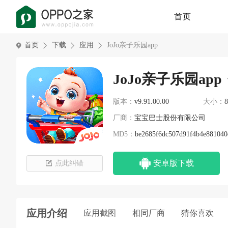
首页
首页
下载
应用
JoJo亲子乐园app
JoJo亲子乐园app
版本：
v9.91.00.00
大小：
厂商：
宝宝巴士股份有限公司
MD5：
be2685f6dc507d91f4b4e881040
安卓版下载
点此纠错
应用介绍
应用截图
相同厂商
猜你喜欢