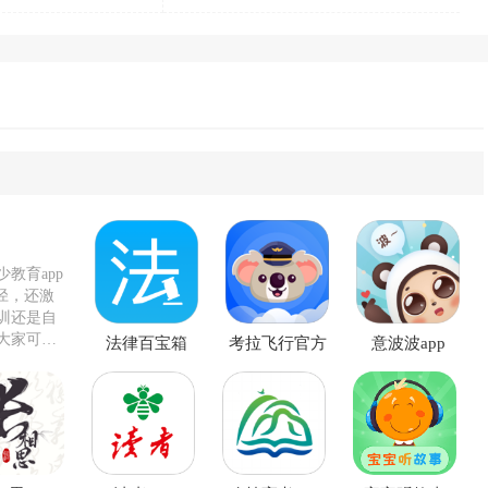
教育app
径，还激
训还是自
大家可以
法律百宝箱
考拉飞行官方
意波波app
app
版