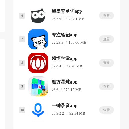
墨墨背单词app
6
查看
v5.5.91
78.81 MB
专注笔记app
7
查看
v2.23.5
150.00 MB
领悟学堂app
8
查看
v2.4.4
42.26 MB
魔方星球app
9
查看
v6.6
279.17 MB
一键录音app
10
查看
v3.9.2.2
92.54 MB