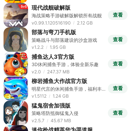
现代战舰破解版
查看
海战策略手游破解版解锁所有战舰
v0.99.1.120516190
2.12 GB
部落与弯刀手机版
查看
策略战斗与部落建设的沙盒游戏
v1.2.2
1.95 GB
捕鱼达人3官方版
查看
3D休闲捕鱼手游，体验全新乐趣
v2.0
247.37 MB
柳岩捕鱼大作战官方版
查看
明星代言的休闲捕鱼手游，福利丰
富
v1.5112
1.24 GB
猛鬼宿舍加强版
查看
策略塔防抵御猛鬼入侵
v2.5.7
45.67 MB
迷你枪战精英华为渠道服