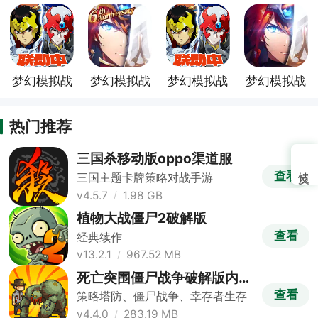
服
服
梦幻模拟战
梦幻模拟战
梦幻模拟战
梦幻模拟战
官方正版
东南亚服
360客户端
台服最新版
热门推荐
三国杀移动版oppo渠道服
查看
三国主题卡牌策略对战手游
v4.5.7
1.98 GB
植物大战僵尸2破解版
查看
经典续作
v13.2.1
967.52 MB
死亡突围僵尸战争破解版内置
修改器版
查看
策略塔防、僵尸战争、幸存者生存
v4.4.0
283.19 MB