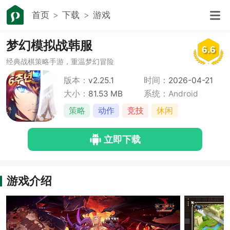
首页
下载
游戏
梦幻模拟战韩服
6.6
经典战棋策略手游，重温梦幻冒险
版本：
v2.25.1
时间：
2026-04-21
大小：
81.53 MB
系统：Android
策略
动作
竞技
休闲
立即下载
游戏介绍