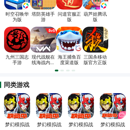
时空召唤华
塔防英雄手
问道官服正
葫芦娃腾讯
为版
游
版
版
九州三国志
现代战舰在
海王捕鱼百
三国杀移动
手游
线海战内置
度渠道版
版官方正版
菜单版
同类游戏
梦幻模拟战
梦幻模拟战
梦幻模拟战
梦幻模拟战
oppo渠道
华为渠道服
vivo渠道服
bilibili渠道