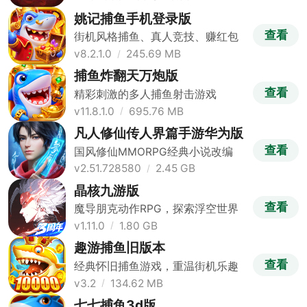
姚记捕鱼手机登录版
查看
街机风格捕鱼、真人竞技、赚红包
v8.2.1.0
245.69 MB
捕鱼炸翻天万炮版
查看
精彩刺激的多人捕鱼射击游戏
v11.8.1.0
695.76 MB
凡人修仙传人界篇手游华为版
查看
国风修仙MMORPG经典小说改编
v2.51.728580
2.45 GB
晶核九游版
查看
魔导朋克动作RPG，探索浮空世界
v1.11.0
1.80 GB
趣游捕鱼旧版本
查看
经典怀旧捕鱼游戏，重温街机乐趣
v3.2
134.62 MB
七七捕鱼3d版