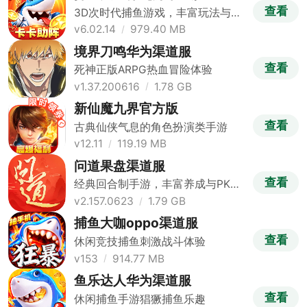
查看
3D次时代捕鱼游戏，丰富玩法与视
觉盛宴
v6.02.14
979.40 MB
境界刀鸣华为渠道服
查看
死神正版ARPG热血冒险体验
v1.37.200616
1.78 GB
新仙魔九界官方版
查看
古典仙侠气息的角色扮演类手游
v12.11
119.19 MB
问道果盘渠道服
查看
经典回合制手游，丰富养成与PK玩
法
v2.157.0623
1.79 GB
捕鱼大咖oppo渠道服
查看
休闲竞技捕鱼刺激战斗体验
v153
914.77 MB
鱼乐达人华为渠道服
查看
休闲捕鱼手游猖獗捕鱼乐趣