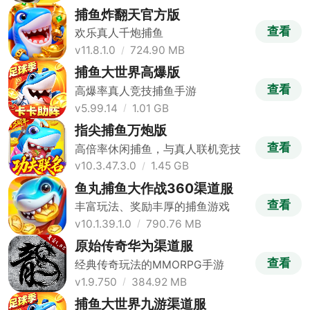
捕鱼炸翻天官方版
查看
欢乐真人千炮捕鱼
v11.8.1.0
724.90 MB
捕鱼大世界高爆版
查看
高爆率真人竞技捕鱼手游
v5.99.14
1.01 GB
指尖捕鱼万炮版
查看
高倍率休闲捕鱼，与真人联机竞技
v10.3.47.3.0
1.45 GB
鱼丸捕鱼大作战360渠道服
查看
丰富玩法、奖励丰厚的捕鱼游戏
v10.1.39.1.0
790.76 MB
原始传奇华为渠道服
查看
经典传奇玩法的MMORPG手游
v1.9.750
384.92 MB
捕鱼大世界九游渠道服