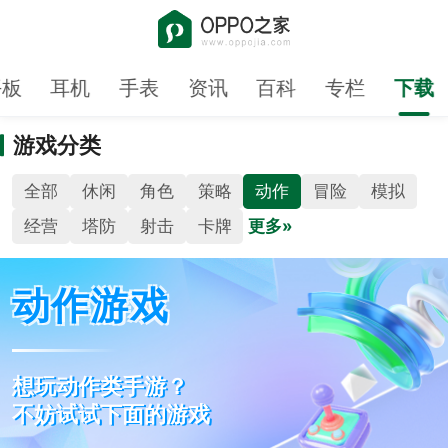
平板
耳机
手表
资讯
百科
专栏
下载
游戏分类
全部
休闲
角色
策略
动作
冒险
模拟
经营
塔防
射击
卡牌
更多»
动作游戏
想玩动作类手游？
不妨试试下面的游戏