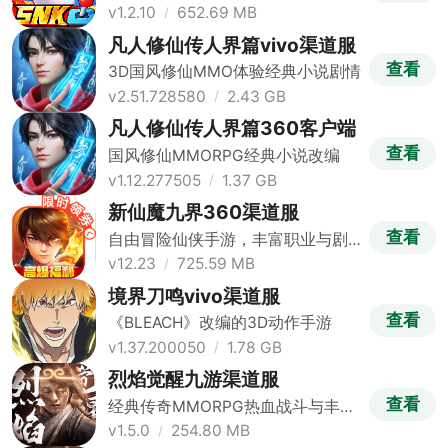
v1.2.10
652.69 MB
凡人修仙传人界篇vivo渠道服
查看
3D国风修仙MMO体验经典小说剧情
v2.51.728580
2.43 GB
凡人修仙传人界篇360客户端
查看
国风修仙MMORPG经典小说改编
v1.12.277505
1.37 GB
新仙魔九界360渠道服
查看
自由冒险仙侠手游，丰富职业与剧
情
v12.23
725.59 MB
境界刀鸣vivo渠道服
查看
《BLEACH》改编的3D动作手游
v1.37.200050
1.78 GB
烈焰觉醒九游渠道服
查看
经典传奇MMORPG热血战斗与丰厚
福利
v1.5.0
254.80 MB