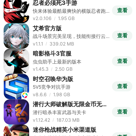
忍者必须死3手游
查看
快来体验最酷最爽快的横版忍者跑
酷手游
v2.0.106
1.95 GB
艾希官方版
查看
战斗场景完美呈现，技能衔接行云
流水。
v1.1.1
339.02 MB
暗影格斗3官服
查看
虫虫助手上最新的版本
v1.45.3
2.50 GB
时空召唤华为版
查看
5V5竞争对抗手游
v8.6.6
1.98 GB
潜行大师破解版无限金币无广
告版
查看
潜行暗杀丰富武器与关卡
v1.12.42
187.03 MB
迷你枪战精英小米渠道版