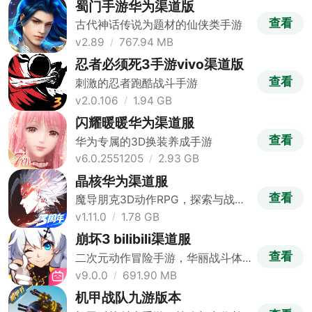
蜀门手游华为渠道版
查看
古代神话传说为题材的仙侠类手游
v2.89
767.94 MB
忍者必须死3手游vivo渠道版
查看
刺激的忍者跑酷战斗手游
v2.0.106
1.94 GB
闪耀暖暖华为渠道服
查看
华为专属的3D换装养成手游
v6.0.2551205
2.93 GB
晶核华为渠道服
查看
魔导朋克3D动作RPG，探索与战斗
结合
v1.11.0
1.78 GB
崩坏3 bilibili渠道服
查看
二次元动作冒险手游，华丽战斗体
验
v9.0.0
691.90 MB
机甲战队九游版本