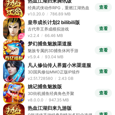
热血江湖归来腾讯版
查看
经典武侠动作RPG，重燃江湖热血
v1.0.20.0
786.89 MB
皇帝成长计划2 bilibili版
查看
古代帝王养成模拟游戏
v2.2.4
66.46 MB
梦幻捕鱼魅族渠道服
查看
魅族专属的3D捕鱼休闲手游
v5.9.4
93.04 MB
凡人修仙传人界篇小米渠道服
查看
3D国风修仙MMO正版IP续作
v2.51.728580
2.43 GB
姚记捕鱼魅族版
查看
3D街机捕鱼经典角色齐聚
v8.0.0.0
947.35 MB
热血江湖归来九游版
查看