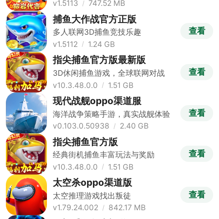
v1.5113
747.52 MB
捕鱼大作战官方正版
查看
多人联网3D捕鱼竞技乐趣
v1.5112
1.24 GB
指尖捕鱼官方版最新版
查看
3D休闲捕鱼游戏，全球联网对战
v10.3.48.0.0
1.51 GB
现代战舰oppo渠道服
查看
海洋战争策略手游，真实战舰体验
v0.103.0.50938
2.40 GB
指尖捕鱼官方版
查看
经典街机捕鱼丰富玩法与奖励
v10.3.48.0.0
1.51 GB
太空杀oppo渠道版
查看
太空推理游戏找出叛徒
v1.79.24.002
842.17 MB