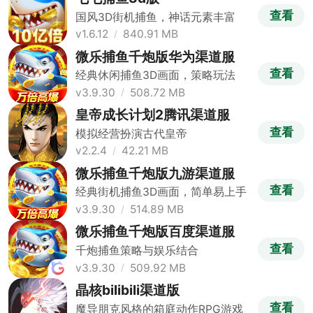
查看
国风3D街机捕鱼，神话元素丰富
v1.6.12
840.91 MB
微乐捕鱼千炮版华为渠道服
查看
经典休闲捕鱼3D画面，策略玩法
v3.9.30
508.72 MB
皇帝成长计划2腾讯渠道服
查看
模拟经营扮演古代皇帝
v2.2.4
42.21 MB
微乐捕鱼千炮版九游渠道服
查看
经典街机捕鱼3D画面，简单易上手
v3.9.30
514.89 MB
微乐捕鱼千炮版百度渠道服
查看
千炮捕鱼策略与娱乐结合
v3.9.30
509.92 MB
晶核bilibili渠道版
查看
魔导朋克风格的箱庭动作RPG游戏