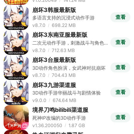
v1.0.20049
141.24 MB
崩坏3韩服最新版
查看
多语言支持的沉浸式动作手游
v8.7.0
698.22 MB
崩坏3东南亚服最新版
查看
二次元动作手游，刺激战斗与角色
培养
v8.7.0
712.63 MB
崩坏3台服最新版
查看
3D动作角色扮演，女武神对抗崩坏
v8.7.0
704.43 MB
崩坏3九游渠道服
查看
3D动作手游华丽战斗与剧情体验
v9.0.0
674.64 MB
境界刀鸣bilibili渠道服
查看
死神IP改编的3D动作手游
v1.36.200050
1.87 GB