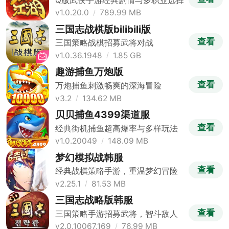
Q版武侠手游经典剧情与多职业选择
v1.0.20.0
789.99 MB
三国志战棋版bilibili版
查看
三国策略战棋招募武将对战
v1.0.36.1948
1.85 GB
趣游捕鱼万炮版
查看
万炮捕鱼刺激畅爽的深海冒险
v3.2
134.62 MB
贝贝捕鱼4399渠道服
查看
经典街机捕鱼超高爆率与多样玩法
v1.0.20049
148.09 MB
梦幻模拟战韩服
查看
经典战棋策略手游，重温梦幻冒险
v2.25.1
81.53 MB
三国志战略版韩服
查看
三国策略手游招募武将，智斗敌人
v2.0.10067.169
76.99 MB