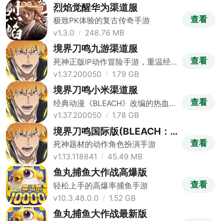
烈焰觉醒华为渠道服
查看
极致PK体验的复古传奇手游
v1.3.0
248.76 MB
境界刀鸣九游渠道服
查看
死神正版IP动作冒险手游，重温经典
剧情
v1.37.200050
1.79 GB
境界刀鸣小米渠道服
查看
经典动漫《BLEACH》改编的热血动
作手游
v1.37.200050
1.78 GB
境界刀鸣国际版(BLEACH：
Soul Resonance)
查看
死神题材的动作角色扮演手游
v1.13.118841
45.49 MB
鱼丸捕鱼大作战高爆版
查看
轻松上手的高爆率捕鱼手游
v10.3.48.0.0
1.52 GB
鱼丸捕鱼大作战最新版