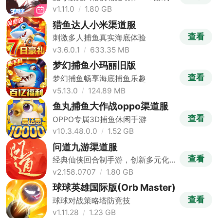
v1.11.0
1.80 GB
猎鱼达人小米渠道服
查看
刺激多人捕鱼真实海底体验
v3.6.0.1
633.35 MB
梦幻捕鱼小玛丽旧版
查看
梦幻捕鱼畅享海底捕鱼乐趣
v5.13.0
124.89 MB
鱼丸捕鱼大作战oppo渠道服
查看
OPPO专属3D捕鱼休闲手游
v10.3.48.0.0
1.52 GB
问道九游渠道服
查看
经典仙侠回合制手游，创新多元化
玩法
v2.158.0707
1.80 GB
球球英雄国际版(Orb Master)
查看
球球对战策略塔防竞技
v1.11.28
1.23 GB