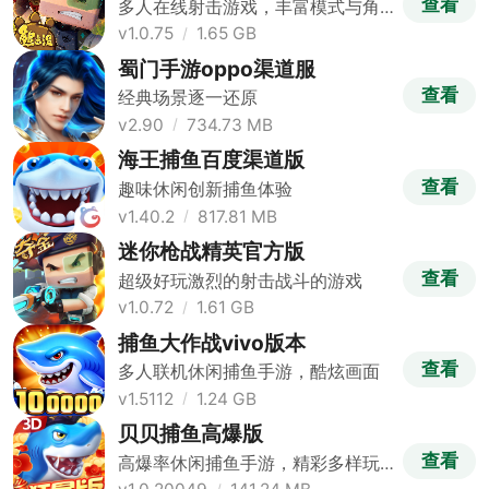
查看
多人在线射击游戏，丰富模式与角
色选择
v1.0.75
1.65 GB
蜀门手游oppo渠道服
查看
经典场景逐一还原
v2.90
734.73 MB
海王捕鱼百度渠道版
查看
趣味休闲创新捕鱼体验
v1.40.2
817.81 MB
迷你枪战精英官方版
查看
超级好玩激烈的射击战斗的游戏
v1.0.72
1.61 GB
捕鱼大作战vivo版本
查看
多人联机休闲捕鱼手游，酷炫画面
v1.5112
1.24 GB
贝贝捕鱼高爆版
查看
高爆率休闲捕鱼手游，精彩多样玩
法