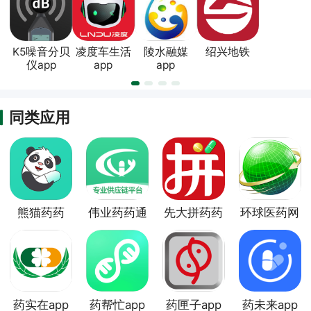
K5噪音分贝
凌度车生活
陵水融媒
绍兴地铁
仪app
app
app
同类应用
熊猫药药
伟业药药通
先大拼药药
环球医药网
app
app
app
app
药实在app
药帮忙app
药匣子app
药未来app