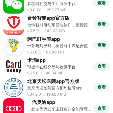
查看
多功能社交与生活服务平台
v8.0.76
253.77 MB
台铃智能app官方版
查看
台铃智能电动车管理软件，便捷控
制出行
v3.5.9
343.63 MB
阿巴町手表app
查看
一款与阿巴町儿童智能手表配合使
用的手表应用
v6.1.6.5
82.86 MB
卡淘app
查看
球星卡在线交易与收藏平台
v5.5.0
146.04 MB
北京天坛医院app官方版
查看
北京天坛医院官方预约挂号app
v84.2.0
194.80 MB
一汽奥迪app
查看
一款专为奥迪车主打造的全能管理