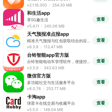
v2.1.16.300
254.30 MB
和生活app
查看
享5G趣生活
v5.4.11
240.06 MB
天气预报准点报app
查看
精准天气预报与红包获取结合的应
用
v6.3.8
113.47 MB
台铃智能app官方版
查看
台铃智能电动车管理软件，便捷控
制出行
v3.5.9
343.63 MB
微信官方版
查看
多功能社交与生活服务平台
v8.0.76
253.77 MB
卡淘app
查看
球星卡在线交易与收藏平台
v5.5.0
146.04 MB