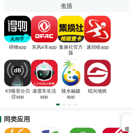
生活
得物app
东风e车app
集换社官方
速回收app
版
K5噪音分贝
凌度车生活
陵水融媒
绍兴地铁
仪app
app
app
同类应用