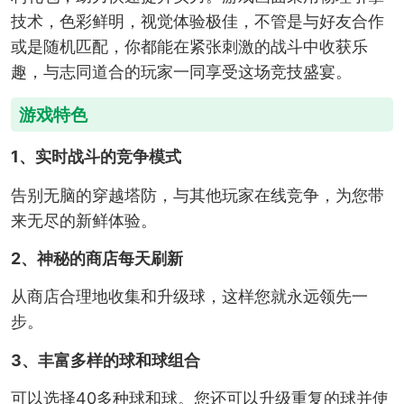
技术，色彩鲜明，视觉体验极佳，不管是与好友合作
或是随机匹配，你都能在紧张刺激的战斗中收获乐
趣，与志同道合的玩家一同享受这场竞技盛宴。
游戏特色
1、实时战斗的竞争模式
告别无脑的穿越塔防，与其他玩家在线竞争，为您带
来无尽的新鲜体验。
2、神秘的商店每天刷新
从商店合理地收集和升级球，这样您就永远领先一
步。
3、丰富多样的球和球组合
可以选择40多种球和球。您还可以升级重复的球并使