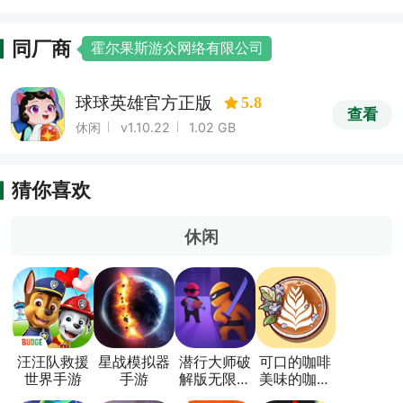
同厂商
霍尔果斯游众网络有限公司
球球英雄官方正版
5.8
查看
休闲
v1.10.22
1.02 GB
猜你喜欢
休闲
汪汪队救援
星战模拟器
潜行大师破
可口的咖啡
世界手游
手游
解版无限金
美味的咖啡
币无广告版
破解版