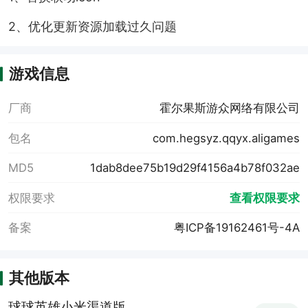
2、优化更新资源加载过久问题
游戏信息
厂商
霍尔果斯游众网络有限公司
包名
com.hegsyz.qqyx.aligames
MD5
1dab8dee75b19d29f4156a4b78f032ae
权限要求
查看权限要求
备案
粤ICP备19162461号-4A
其他版本
球球英雄小米渠道版