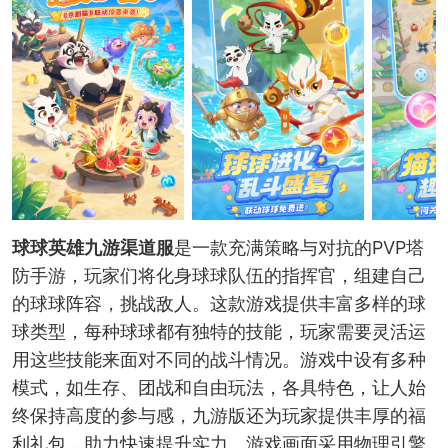
球球英雄九游渠道服
是一款充满策略与对抗的PVP塔
防手游，玩家们将化身球球队伍的指挥官，组建自己
的球球阵容，挑战敌人。这款游戏提供丰富多样的球
球类型，每种球球都有独特的技能，玩家需要灵活运
用这些技能来面对不同的战斗情况。游戏中设有多种
模式，如生存、团战和自由玩法，各具特色，让人始
终保持高度的参与感，九游版还为玩家提供丰厚的福
利礼包，助力快速提升实力。游戏画面采用物理引擎