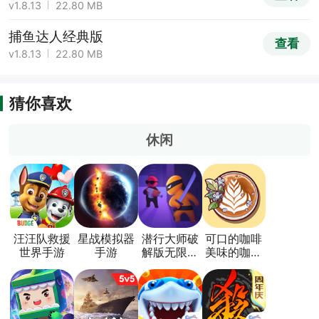
v1.8.13
22.80 MB
捕鱼达人经典版
查看
v1.8.13
22.80 MB
猜你喜欢
休闲
汪汪队救援
星战模拟器
潜行大师破
可口的咖啡
世界手游
手游
解版无限金
美味的咖啡
币无广告版
破解版