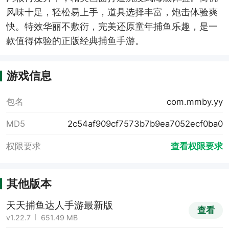
风味十足，轻松易上手，道具选择丰富，炮击体验爽
快。特效华丽不敷衍，完美还原童年捕鱼乐趣，是一
款值得体验的正版经典捕鱼手游。
游戏信息
包名
com.mmby.yy
MD5
2c54af909cf7573b7b9ea7052ecf0ba0
权限要求
查看权限要求
其他版本
天天捕鱼达人手游最新版
查看
v1.22.7
651.49 MB