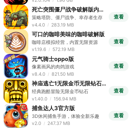
v2.0.104
1.96 GB
死亡突围僵尸战争破解版内置
修改器版
查看
策略塔防、僵尸战争、幸存者生存
v4.4.0
283.19 MB
可口的咖啡美味的咖啡破解版
查看
咖啡店模拟经营，内置无限资源
v1.19.6
572.19 MB
元气骑士oppo版
查看
像素画风的肉鸽游戏
v8.4.0
821.50 MB
神庙逃亡1无限金币无限钻石
版
查看
经典跑酷冒险无限金币钻石
v1.40.0
156.94 MB
捕鱼达人3官方版
查看
3D休闲捕鱼手游，体验全新乐趣
v2.0
247.37 MB