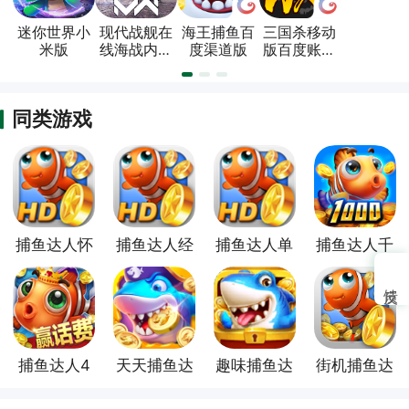
迷你世界小
现代战舰在
海王捕鱼百
三国杀移动
米版
线海战内置
度渠道版
版百度账号
菜单版
登录版
同类游戏
捕鱼达人怀
捕鱼达人经
捕鱼达人单
捕鱼达人千
旧版
典版
机版
炮版
捕鱼达人4
天天捕鱼达
趣味捕鱼达
街机捕鱼达
官方版
人高爆版
人官方版
人官方版