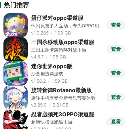
热门推荐
蛋仔派对oppo渠道服
查看
休闲竞技多人互动，专为OPPO用户
打造
v1.0.285
1.99 GB
三国杀移动版oppo渠道服
查看
三国主题卡牌策略对战手游
v4.5.7
1.98 GB
迷你世界oppo版
查看
沙盒创造类游戏
v1.58.2
1.59 GB
旋转音律Rotaeno最新版
查看
旋转手机享受全新音乐节奏体验
v2.25.0
2.21 GB
忍者必须死3OPPO渠道服
查看
超爽快横版跑酷手游