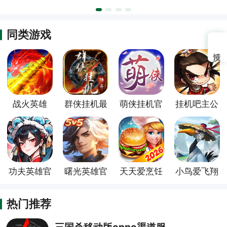
菜单版
同类游戏
战火英雄
群侠挂机最
萌侠挂机官
挂机吧主公
新版
方版
官方版
功夫英雄官
曙光英雄官
天天爱烹饪
小鸟爱飞翔
服
服
热门推荐