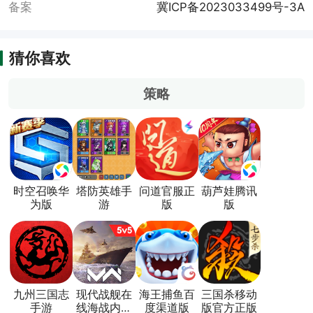
备案
冀ICP备2023033499号-3A
猜你喜欢
策略
时空召唤华
塔防英雄手
问道官服正
葫芦娃腾讯
为版
游
版
版
九州三国志
现代战舰在
海王捕鱼百
三国杀移动
手游
线海战内置
度渠道版
版官方正版