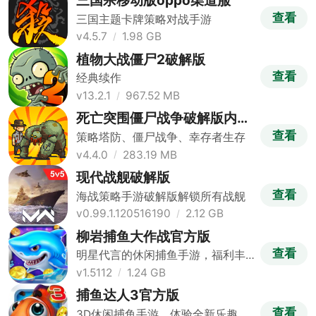
三国杀移动版oppo渠道服
查看
三国主题卡牌策略对战手游
v4.5.7
1.98 GB
植物大战僵尸2破解版
查看
经典续作
v13.2.1
967.52 MB
死亡突围僵尸战争破解版内置
修改器版
查看
策略塔防、僵尸战争、幸存者生存
v4.4.0
283.19 MB
现代战舰破解版
查看
海战策略手游破解版解锁所有战舰
v0.99.1.120516190
2.12 GB
柳岩捕鱼大作战官方版
查看
明星代言的休闲捕鱼手游，福利丰
富
v1.5112
1.24 GB
捕鱼达人3官方版
查看
3D休闲捕鱼手游，体验全新乐趣