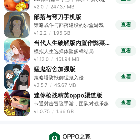
v2.0
247.37 MB
部落与弯刀手机版
查看
策略战斗与部落建设的沙盒游戏
v1.2.2
1.95 GB
当代人生破解版内置作弊菜单
版
查看
模拟人生选择体验多样结局
v1.12.0
451.94 MB
猛鬼宿舍加强版
查看
策略塔防抵御猛鬼入侵
v2.5.7
45.67 MB
迷你枪战精英oppo渠道版
查看
卡通射击冒险手游，团队对战乐趣
v1.0.75
1.66 GB