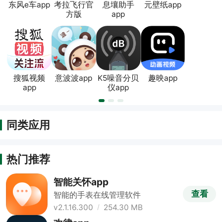
东风e车app
考拉飞行官
息壤助手
元壁纸app
方版
app
搜狐视频
意波波app
K5噪音分贝
趣映app
app
仪app
同类应用
热门推荐
智能关怀app
查看
智能的手表在线管理软件
v2.1.16.300
254.30 MB