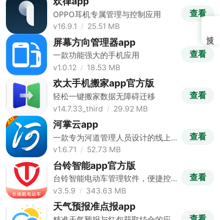
欢律app
查看
OPPO耳机专属管理与控制应用
v16.9.1
25.51 MB
屏幕方向管理器app
查看
一款功能强大的手机应用
v1.0.12
18.53 MB
欢太手机搬家app官方版
查看
轻松一键搬家数据无障碍迁移
v14.7.33_third
29.92 MB
河掌云app
查看
一款专为河道管理人员设计的线上
办公平台
v1.6.71
52.73 MB
台铃智能app官方版
查看
台铃智能电动车管理软件，便捷控
制出行
v3.5.9
343.63 MB
天气预报准点报app
查看
精准天气预报与红包获取结合的应