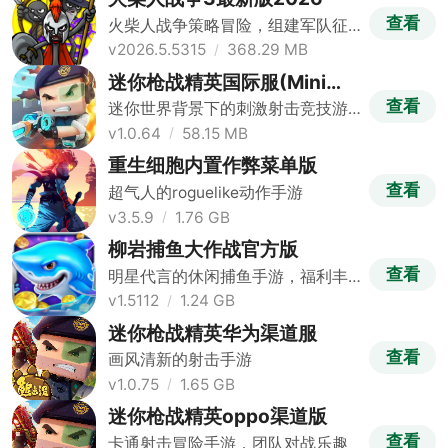
查看
火柴人战争策略冒险，组建军队征
战
v2026.5.5315
368.29 MB
迷你枪战精英国际服(Mini
World Royale)
查看
迷你世界背景下的刺激射击竞技游
戏
v1.0.64
58.15 MB
重生细胞内置作弊菜单版
查看
超气人的roguelike动作手游
v3.5.9
1.76 GB
柳岩捕鱼大作战官方版
查看
明星代言的休闲捕鱼手游，福利丰
富
v1.5112
1.24 GB
迷你枪战精英华为渠道服
查看
画风清新的射击手游
v1.0.75
1.65 GB
迷你枪战精英oppo渠道版
查看
卡通射击冒险手游，团队对战乐趣