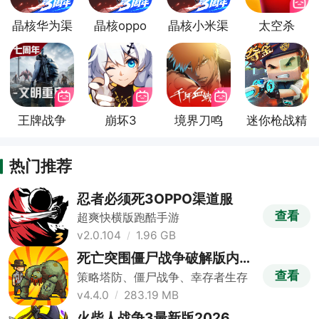
晶核华为渠
晶核oppo
晶核小米渠
太空杀
道服
渠道版
道服
bilibili渠道
服
王牌战争
崩坏3
境界刀鸣
迷你枪战精
bilibili渠道
bilibili渠道
bilibili渠道
英bilibili渠
服
服
服
道服
热门推荐
忍者必须死3OPPO渠道服
查看
超爽快横版跑酷手游
v2.0.104
1.96 GB
死亡突围僵尸战争破解版内置
修改器版
查看
策略塔防、僵尸战争、幸存者生存
v4.4.0
283.19 MB
火柴人战争3最新版2026