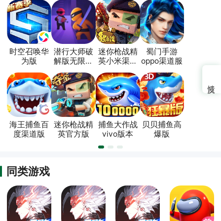
时空召唤华
潜行大师破
迷你枪战精
蜀门手游
为版
解版无限金
英小米渠道
oppo渠道服
币无广告版
版
海王捕鱼百
迷你枪战精
捕鱼大作战
贝贝捕鱼高
度渠道版
英官方版
vivo版本
爆版
同类游戏