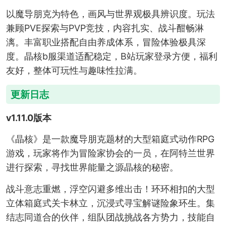
以魔导朋克为特色，画风与世界观极具辨识度。玩法
兼顾PVE探索与PVP竞技，内容扎实、战斗酣畅淋
漓。丰富职业搭配自由养成体系，冒险体验极具深
度。晶核b服渠道适配稳定，B站玩家登录方便，福利
友好，整体可玩性与趣味性拉满。
更新日志
v1.11.0版本
《晶核》是一款魔导朋克题材的大型箱庭式动作RPG
游戏，玩家将作为冒险家协会的一员，在阿特兰世界
进行探索，寻找世界能量之源晶核的秘密。
战斗意志重燃，浮空闪避多维出击！环环相扣的大型
立体箱庭式关卡林立，沉浸式寻宝解谜险象环生。集
结志同道合的伙伴，组队团战挑战各方势力，技能自