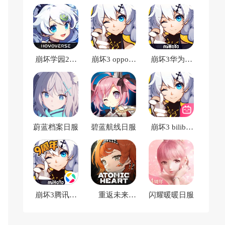
崩坏学园2日
崩坏3 oppo渠
崩坏3华为渠
服最新版
道服
道服
蔚蓝档案日服
碧蓝航线日服
崩坏3 bilibili
渠道服
崩坏3腾讯渠
重返未来
闪耀暖暖日服
道服
1999日服