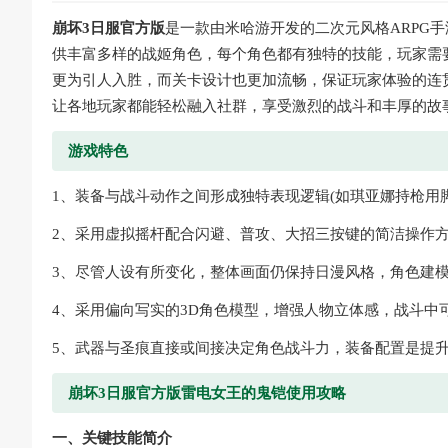
崩坏3日服官方版
是一款由米哈游开发的二次元风格ARPG
供丰富多样的战姬角色，每个角色都有独特的技能，玩家需
更为引人入胜，而关卡设计也更加流畅，保证玩家体验的连
让各地玩家都能轻松融入社群，享受激烈的战斗和丰厚的故
游戏特色
1、装备与战斗动作之间形成独特表现逻辑(如琪亚娜持枪用
2、采用虚拟摇杆配合闪避、普攻、大招三按键的简洁操作
3、尽管人设有所变化，整体画面仍保持日漫风格，角色建
4、采用偏向写实的3D角色模型，增强人物立体感，战斗中
5、武器与圣痕直接或间接决定角色战斗力，装备配置是提
崩坏3日服官方版雷电女王的鬼铠使用攻略
一、关键技能简介