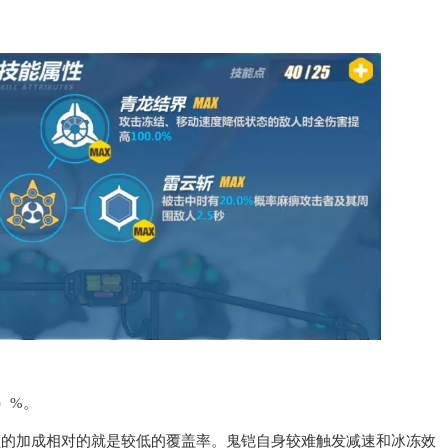
）%。
额的加成相对的就是较低的覆盖率。鬼铠自身较难触发减速和冰冻效