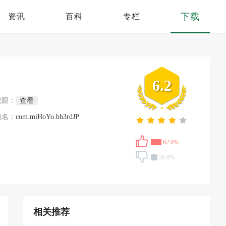
下载
资讯
百科
专栏
6.2
权限：
查看
包名：
com.miHoYo.bh3rdJP
62.0%
38.0%
相关推荐