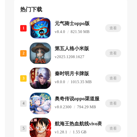
热门下载
元气骑士oppo版
1
查看
v8.4.0
821.50 MB
第五人格小米版
2
查看
v2025.1208.1627
1.84 GB
秦时明月卡牌版
3
查看
v8.0.0
1015.35 MB
奥奇传说oppo渠道服
4
查看
v8.0.2300
794.29 MB
航海王热血航线vivo商店版
5
查看
v1.28.1
1.55 GB