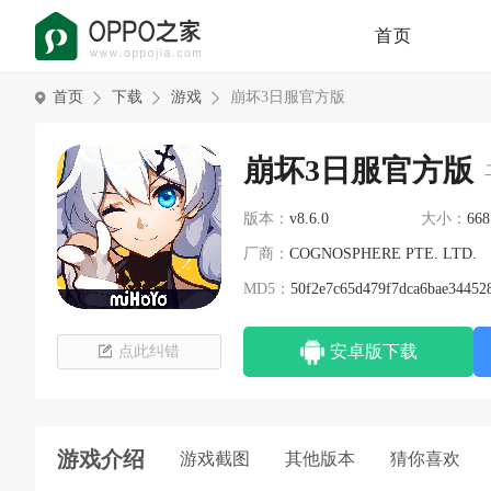
首页
首页
下载
游戏
崩坏3日服官方版
崩坏3日服官方版
版本：
v8.6.0
大小：
668
厂商：
COGNOSPHERE PTE. LTD.
MD5：
50f2e7c65d479f7dca6bae34452
安卓版下载
点此纠错
游戏介绍
游戏截图
其他版本
猜你喜欢