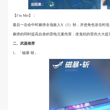
【I’m Mei】：
最后一击命中时麻痹全场敌人X（5）秒，并使角色攻击时造
麻痹的同时提高自身的雷电元素伤害，使鬼铠的雷伤大大提
二、武器推荐
1、「磁暴·斩」