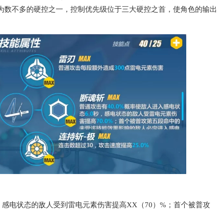
为数不多的硬控之一，控制优先级位于三大硬控之首，使角色的输出
，感电状态的敌人受到雷电元素伤害提高XX（70）%；首个被普攻