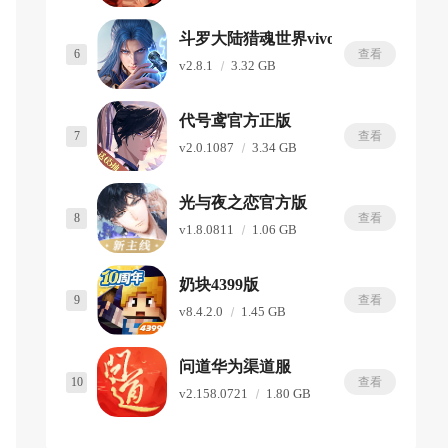
斗罗大陆猎魂世界vivo渠道服
6
查看
v2.8.1
3.32 GB
代号鸢官方正版
7
查看
v2.0.1087
3.34 GB
光与夜之恋官方版
8
查看
v1.8.0811
1.06 GB
奶块4399版
9
查看
v8.4.2.0
1.45 GB
问道华为渠道服
10
查看
v2.158.0721
1.80 GB