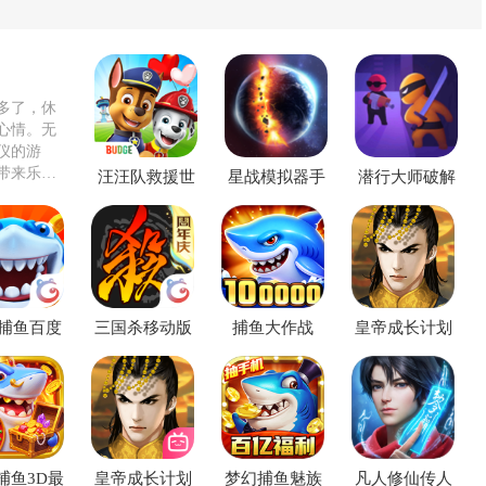
多了，休
心情。无
仪的游
带来乐
汪汪队救援世
星战模拟器手
潜行大师破解
界手游
游
版无限金币无
广告版
捕鱼百度
三国杀移动版
捕鱼大作战
皇帝成长计划
渠道版
百度账号登录
vivo版本
2手游小米版
版
本
捕鱼3D最
皇帝成长计划
梦幻捕鱼魅族
凡人修仙传人