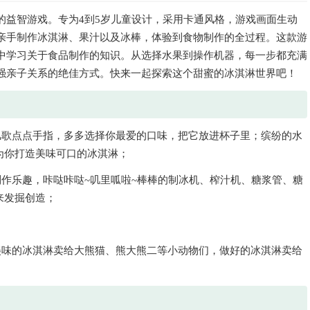
的益智游戏。专为4到5岁儿童设计，采用卡通风格，游戏画面生动
亲手制作冰淇淋、果汁以及冰棒，体验到食物制作的全过程。这款游
中学习关于食品制作的知识。从选择水果到操作机器，每一步都充满
强亲子关系的绝佳方式。快来一起探索这个甜蜜的冰淇淋世界吧！
儿歌点点手指，多多选择你最爱的口味，把它放进杯子里；缤纷的水
）为你打造美味可口的冰淇淋；
作乐趣，咔哒咔哒~叽里呱啦~棒棒的制冰机、榨汁机、糖浆管、糖
来发掘创造；
美味的冰淇淋卖给大熊猫、熊大熊二等小动物们，做好的冰淇淋卖给