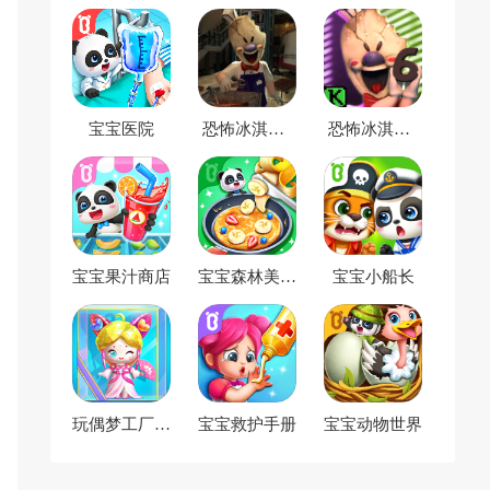
宝宝医院
恐怖冰淇淋5
恐怖冰淇淋6
最新版
官方正版
宝宝果汁商店
宝宝森林美食
宝宝小船长
宝宝巴士手机
版
玩偶梦工厂最
宝宝救护手册
宝宝动物世界
新版