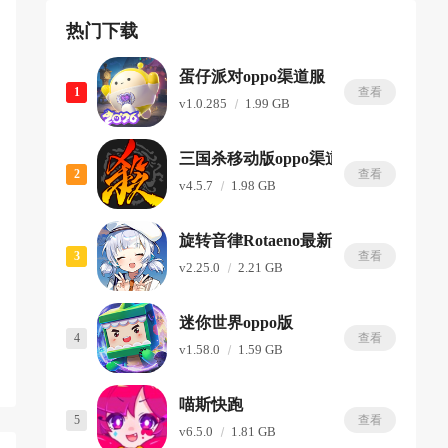
热门下载
蛋仔派对oppo渠道服
1
查看
v1.0.285
1.99 GB
三国杀移动版oppo渠道服
2
查看
v4.5.7
1.98 GB
旋转音律Rotaeno最新版
3
查看
v2.25.0
2.21 GB
迷你世界oppo版
4
查看
v1.58.0
1.59 GB
喵斯快跑
5
查看
v6.5.0
1.81 GB