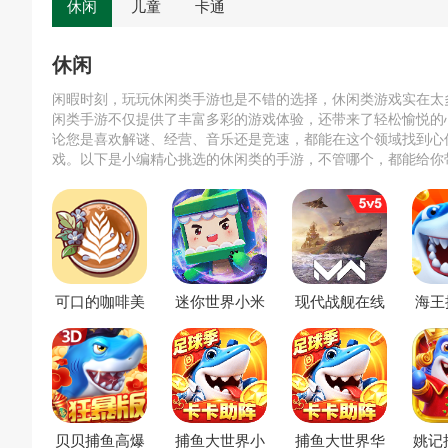
休闲
儿童
卡通
休闲
闲暇时刻，玩玩休闲类手游也是不错的选择，休闲类游戏实在太
闲类手游不仅提供了丰富多彩的游戏体验，还带来了轻松愉悦的
论您是喜欢解谜、经营、音乐还是竞速，都能在这个领域找到心
戏。以下是小编精心挑选的休闲类的手游，不管哪个，都能给你
趣！
可口的咖啡美
迷你世界小米
现代战舰在线
海王
味的咖啡破解
版
海战内置菜单
版
版
贝贝捕鱼高爆
捕鱼大世界小
捕鱼大世界华
姚记