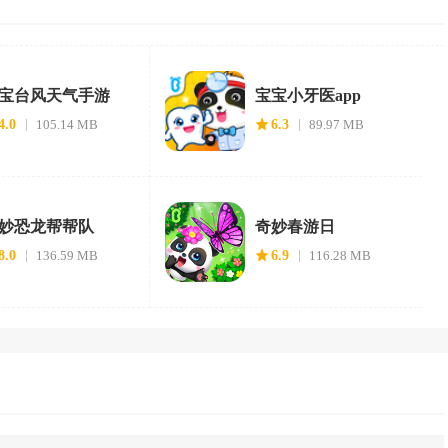
宝台风天气手游
宝宝小牙医app
4.0
105.14 MB
6.3
89.97 MB
妙恐龙帮帮队
奇妙春游日
8.0
136.59 MB
6.9
116.28 MB