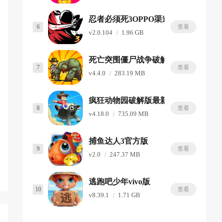
忍者必须死3OPPO渠道服
6
查看
v2.0.104
1.96 GB
死亡突围僵尸战争破解版内置修改器
7
查看
v4.4.0
283.19 MB
疯狂动物园破解版最新版
8
查看
v4.18.0
735.09 MB
捕鱼达人3官方版
9
查看
v2.0
247.37 MB
逃跑吧少年vivo版
10
查看
v8.39.1
1.71 GB