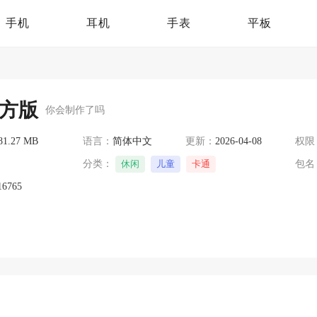
手机
耳机
手表
平板
方版
你会制作了吗
81.27 MB
语言：
简体中文
更新：
2026-04-08
权限
分类：
休闲
儿童
卡通
包名
16765