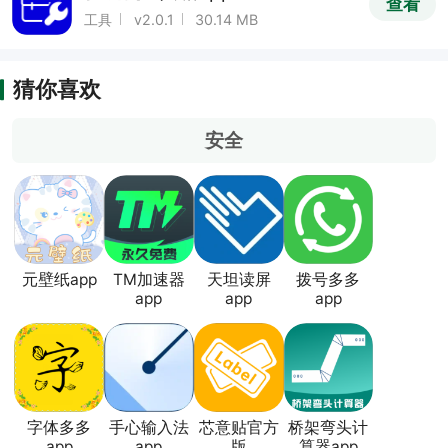
查看
工具
v2.0.1
30.14 MB
猜你喜欢
安全
元壁纸app
TM加速器
天坦读屏
拨号多多
app
app
app
字体多多
手心输入法
芯意贴官方
桥架弯头计
app
app
版
算器app