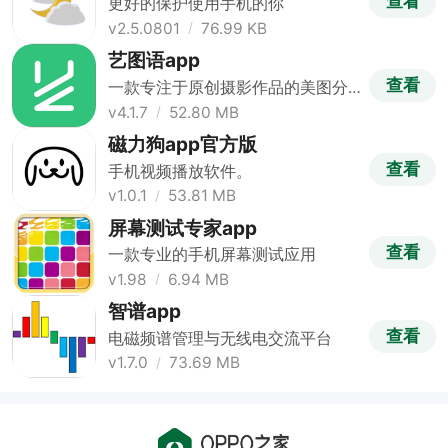
查看
更好的保护使用手机的你
v2.5.0801
76.99 KB
艺图语app
查看
一款专注于原创摄影作品的美图分
享平台
v4.1.7
52.80 MB
磁力狗app官方版
查看
手机视频播放软件。
v1.0.1
53.81 MB
屏幕测试专家app
查看
一款专业的手机屏幕测试应用
v1.98
6.94 MB
智谱app
查看
电磁频谱管理与无线电交流平台
v1.7.0
73.69 MB