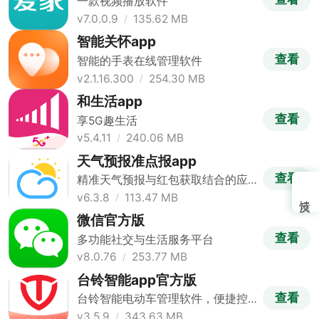
一款视频播放软件
v7.0.0.9
135.62 MB
智能关怀app
查看
智能的手表在线管理软件
v2.1.16.300
254.30 MB
和生活app
查看
享5G趣生活
v5.4.11
240.06 MB
天气预报准点报app
查看
精准天气预报与红包获取结合的应
用
v6.3.8
113.47 MB
微信官方版
查看
多功能社交与生活服务平台
v8.0.76
253.77 MB
台铃智能app官方版
查看
台铃智能电动车管理软件，便捷控
制出行
v3.5.9
343.63 MB