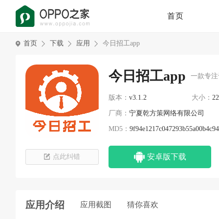
首页
首页
下载
应用
今日招工app
今日招工app
一款专注
版本：
v3.1.2
大小：
2
厂商：
宁夏乾方策网络有限公司
MD5：
9f94e1217c047293b55a00b4c94
安卓版下载
点此纠错
应用介绍
应用截图
猜你喜欢