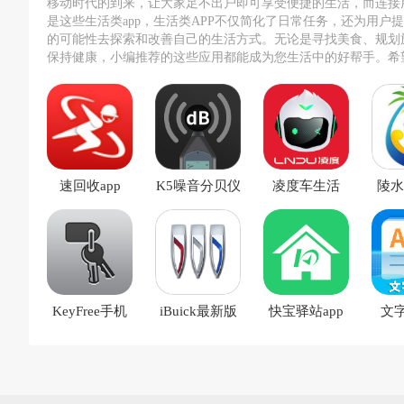
移动时代的到来，让大家足不出户即可享受便捷的生活，而连接
是这些生活类app，生活类APP不仅简化了日常任务，还为用户
的可能性去探索和改善自己的生活方式。无论是寻找美食、规划
保持健康，小编推荐的这些应用都能成为您生活中的好帮手。希
荐能够帮助您找到适合自己的生活类APP，让每一天都更加精彩
速回收app
K5噪音分贝仪
凌度车生活
陵水
app
app
KeyFree手机
iBuick最新版
快宝驿站app
文
版