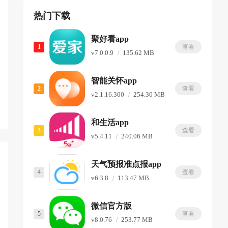
热门下载
聚好看app
1
查看
v7.0.0.9
135.62 MB
智能关怀app
2
查看
v2.1.16.300
254.30 MB
和生活app
3
查看
v5.4.11
240.06 MB
天气预报准点报app
4
查看
v6.3.8
113.47 MB
微信官方版
5
查看
v8.0.76
253.77 MB