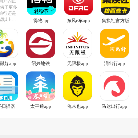
用户的正
提供了更多
旅行还是
望以上推
得物app
东风e车app
集换社官方版
！
融媒app
绍兴地铁
无限极app
润出行app
字扫描器
太平通app
俺来也app
马达出行app
app