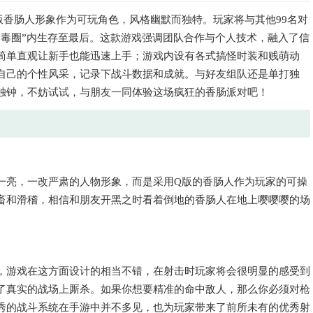
版香肠人形象作为可玩角色，风格幽默而独特。玩家将与其他99名对
“毒圈”内生存至最后。这款游戏强调团队合作与个人技术，融入了信
简单直观让新手也能迅速上手；游戏内设有各式搞怪时装和贱萌动
自己的个性风采，记录下战斗数据和成就。与好友组队还是单打独
独钟，不妨试试，与朋友一同体验这场疯狂的香肠派对吧！
一亮，一改严肃的人物形象，而是采用Q版的香肠人作为玩家的可操
畜和滑稽，相信和朋友开黑之时看着倒地的香肠人在地上嘤嘤嘤的场
，游戏在这方面设计的相当不错，在射击时玩家将会很明显的感受到
了真实的战场上厮杀。如果你想要精准的命中敌人，那么你必须对枪
秀的战斗系统在手游中并不多见，也为玩家带来了前所未有的优秀射