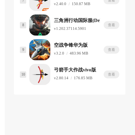
7
查看
v2.40.0
150.87 MB
三角洲行动国际服(Delta Force)
8
查看
v1.202.37114.5901
1.32 GB
空战争锋华为版
9
查看
v3.2.0
483.96 MB
弓箭手大作战vivo版
10
查看
v2.80.14
176.85 MB