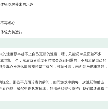
来体验吃鸡带来的乐趣
存不再虐心
击体验完美运行
ug的速度原本赶不上自己更新的速度，嗯，只能说18里面差不多
会无意增加一个，然后或者重复有时候会遇到闪退的，不知道是自己的
但是真心推荐这款游戏还是可棒的，可玩性高，画面音乐也非常好，
成熟的蜕变。那些平凡而珍贵的瞬间，如同游戏中的每一次跳跃和射击，
并肩作战，虽然中途队友掉线，但那份默契和坚持让我们最终赢得了