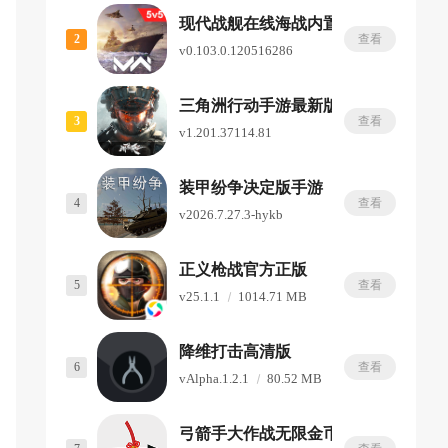
现代战舰在线海战内置菜单版
2
查看
v0.103.0.120516286
2.32 GB
三角洲行动手游最新版
3
查看
v1.201.37114.81
1.39 GB
装甲纷争决定版手游
4
查看
v2026.7.27.3-hykb
619.75 MB
正义枪战官方正版
5
查看
v25.1.1
1014.71 MB
降维打击高清版
6
查看
vAlpha.1.2.1
80.52 MB
弓箭手大作战无限金币钻石版