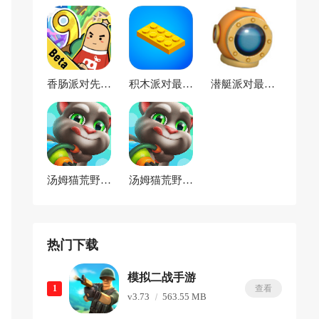
香肠派对先行
积木派对最新
潜艇派对最新
服官方正版
版
版
汤姆猫荒野派
汤姆猫荒野派
对小米版
对官方版
热门下载
模拟二战手游
1
查看
v3.73
563.55 MB