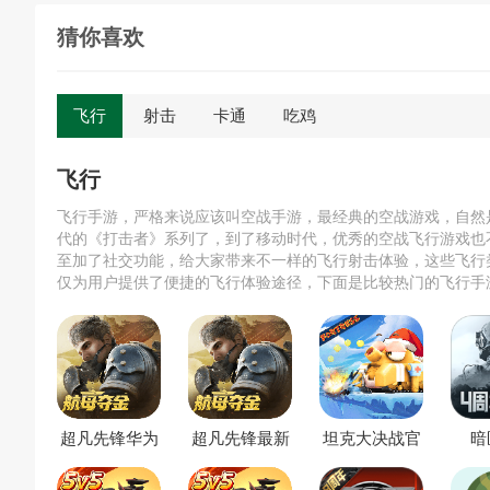
猜你喜欢
飞行
射击
卡通
吃鸡
飞行
飞行手游，严格来说应该叫空战手游，最经典的空战游戏，自然
代的《打击者》系列了，到了移动时代，优秀的空战飞行游戏也
至加了社交功能，给大家带来不一样的飞行射击体验，这些飞行
仅为用户提供了便捷的飞行体验途径，下面是比较热门的飞行手
它们，尽情享受翱翔蓝天的乐趣。
超凡先锋华为
超凡先锋最新
坦克大决战官
暗
版
版
方版