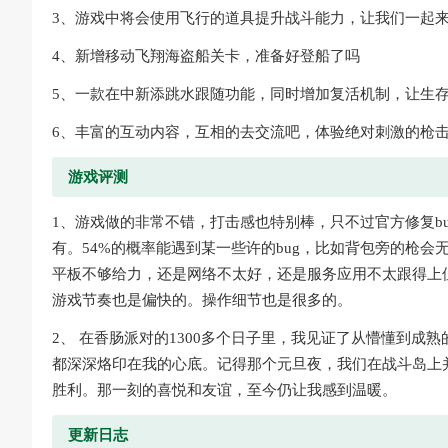
3、游戏中将会使用飞行的道具提升战斗能力，让我们一起
4、新增移动飞翔海盗船关卡，准备好登船了吗
5、一款在中新添跳水跟随功能，同时增加复活机制，让生
6、丰富的互动内容，互相的去交流吧，体验绝对刺激的枪
游戏评测
1、游戏做的非常不错，打击感也特别棒，只不过官方修复b
有。54%的概率能遇到某一些许的bug，比如背包旁的枪
平板不够给力，还是网络不太好，还是服务应用不太跟得上
游戏节奏也是偏快的。操作细节也是很多的。
2、 在香肠派对的1300多个日子里，我见证了从懵懂到
都深深烙印在我的心底。记得那个元旦夜，我们在战斗岛上
胜利。那一刻的喜悦和友谊，至今仍让我感到温暖。
更新日志