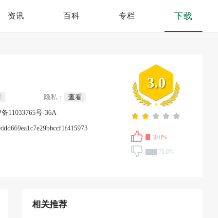
下载
资讯
百科
专栏
3.0
看
隐私：
查看
P备11033765号-36A
9ddd669ea1c7e29bbccf1f415973
30.0%
70.0%
相关推荐