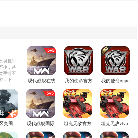
是街机时
不少，甚
类手游不
游，下载
现代战舰在线
我的使命官方
我的使命oppo
海战内置菜单
版
渠道服
版
区突围
现代战舰国际
坦克无敌官方
坦克无敌vivo
版(Modern
版
客户端
Warships)