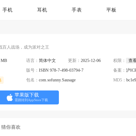
手机
耳机
手表
平板
战百人战场，成为派对之王
3 MB
语言：
简体中文
更新：
2025-12-06
权限：
查
版号：
ISBN 978-7-498-03794-7
备案：
沪IC
鸡
包名：
com.sofunny.Sausage
MD5：
bc1e
苹果版下载
需跳转到AppStore下载
猜你喜欢