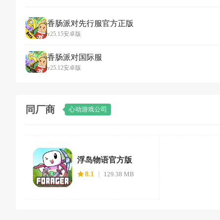
香肠派对先行服官方正版
v25.15安卓版
香肠派对国际服
v25.12安卓版
同厂商
心动游戏公司
浮岛物语官方版
8.1
129.38 MB