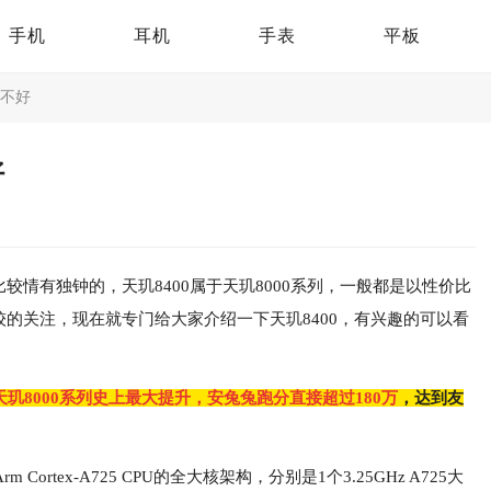
手机
耳机
手表
平板
好不好
好
较情有独钟的，天玑8400属于天玑8000系列，一般都是以性价比
较的关注，现在就专门给大家介绍一下天玑8400，有兴趣的可以看
天玑8000系列史上最大提升，安兔兔跑分直接超过180万
，达到友
ortex-A725 CPU的全大核架构，分别是1个3.25GHz A725大