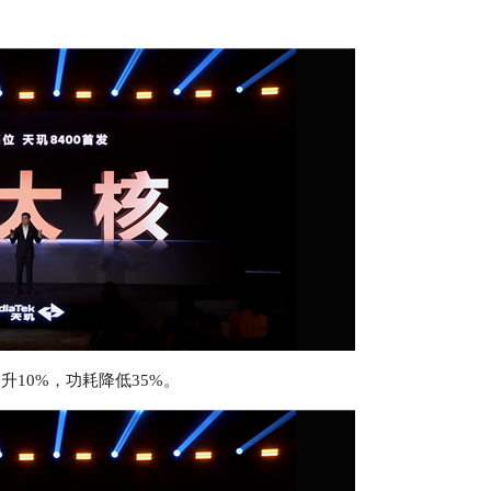
升10%，功耗降低35%。