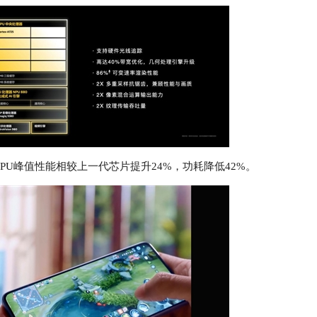
C7，GPU峰值性能相较上一代芯片提升24%，功耗降低42%。