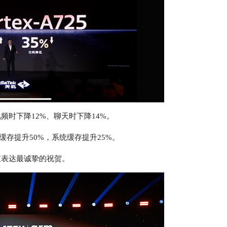
频时下降12%、聊天时下降14%。
缓存提升50%，系统缓存提升25%。
技表达最诚挚的祝贺。