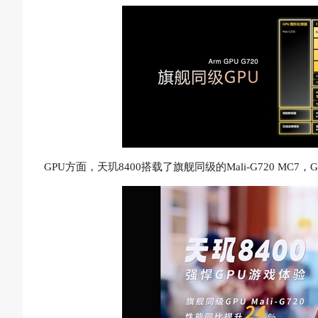
GPU方面，天玑8400搭载了旗舰同级的Mali-G720 M