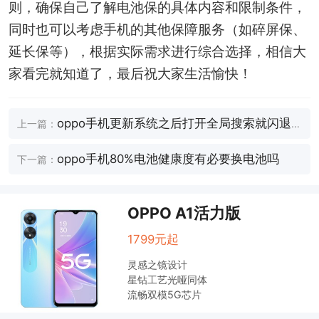
则，确保自己了解电池保的具体内容和限制条件，
同时也可以考虑手机的其他保障服务（如碎屏保、
延长保等），根据实际需求进行综合选择，相信大
家看完就知道了，最后祝大家生活愉快！
oppo手机更新系统之后打开全局搜索就闪退
上一篇：
是怎么回事
oppo手机80%电池健康度有必要换电池吗
下一篇：
OPPO A1活力版
1799元起
灵感之镜设计
星钻工艺光哑同体
流畅双模5G芯片