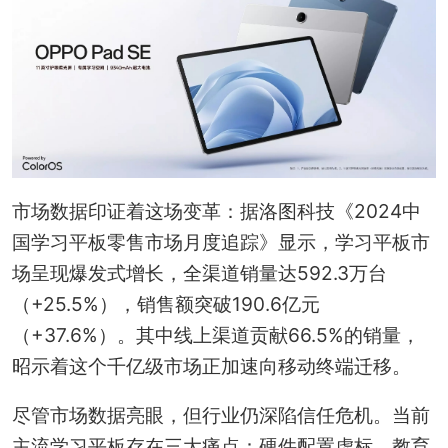
市场数据印证着这场变革：据洛图科技《2024中
国学习平板零售市场月度追踪》显示，学习平板市
场呈现爆发式增长，全渠道销量达592.3万台
（+25.5%），销售额突破190.6亿元
（+37.6%）。其中线上渠道贡献66.5%的销量，
昭示着这个千亿级市场正加速向移动终端迁移。
尽管市场数据亮眼，但行业仍深陷信任危机。当前
主流学习平板存在三大痛点：硬件配置虚标、教育