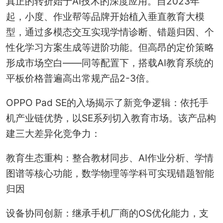
真正的转折始于AI技术的深度应用。自2023年
起，小度、作业帮等品牌开始植入垂直教育大模
型，通过多模态交互实现学情诊断、错题归因、个
性化学习方案生成等进阶功能。但高昂的定价策略
形成市场空白——同等配置下，搭载AI教育系统的
平板价格普遍高出常规产品2-3倍。
OPPO Pad SE的入场揭示了新竞争逻辑：依托手
机产业链优势，以SE系列切入教育市场。该产品构
建三大差异化竞争力：
教育生态重构：整合教材同步、AI作业分析、学情
图谱等核心功能，数学物理等学科可实现错题智能
归因
设备协同创新：继承手机厂商的OS优化能力，支