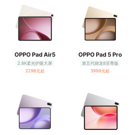
OPPO Pad Air5
OPPO Pad 5 Pro
2.8K柔光护眼大屏
第五代骁龙8至尊版
2298元起
3999元起