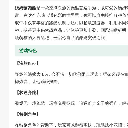
汤姆猫跑酷
是一款充满乐趣的跑酷竞速手游，以可爱的汤姆
富。在这个充满卡通色彩的世界里，你可以自由操控各种角
戏中不仅有丰富的跑酷机制，还可以拾取加速器，利用不同
柜，获得更多秘密战利品，让体验更加丰盈。画风清晰鲜明
场萌猫的大冒险吧，开启你自己的酷跑突破之旅！
游戏特色
【浣熊Boss】
坏坏的浣熊大 Boss 会不惜一切代价阻止玩家！玩家必须在
椒炸弹，让他乖乖投降。
【极速奔跑】
劲爆无止境跑酷，玩家免费畅玩！追逐偷走金子的强盗，解
【特别角色】
在特别角色的帮助下，玩家可以跑得更快，玩酷炫小花招！