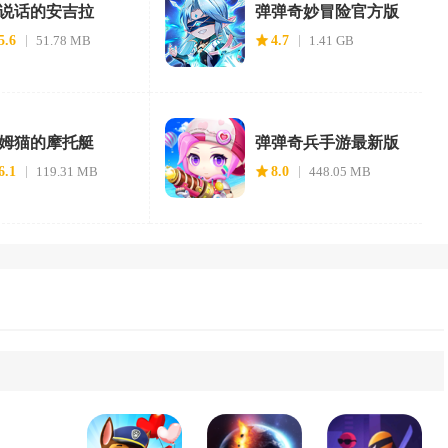
说话的安吉拉
弹弹奇妙冒险官方版
5.6
51.78 MB
4.7
1.41 GB
姆猫的摩托艇
弹弹奇兵手游最新版
6.1
119.31 MB
8.0
448.05 MB