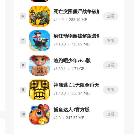
死亡突围僵尸战争破解版内置修改器
6
查看
v4.4.0
283.19 MB
疯狂动物园破解版最新版
7
查看
v4.18.0
735.09 MB
逃跑吧少年vivo版
8
查看
v8.39.1
1.71 GB
神庙逃亡1无限金币无限钻石版
9
查看
v1.40.0
156.94 MB
捕鱼达人3官方版
10
查看
v2.0
247.37 MB