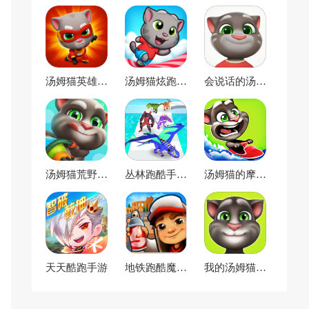
汤姆猫英雄跑
汤姆猫炫跑官
会说话的汤姆
酷官方正版
方版
猫
汤姆猫荒野派
丛林跑酷手机
汤姆猫的摩托
对小米版
版
艇
天天酷跑手游
地铁跑酷魔改
我的汤姆猫官
版
方版