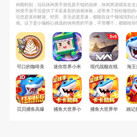
闲暇时刻，玩玩休闲类手游也是不错的选择，休闲类游戏实在太
闲类手游不仅提供了丰富多彩的游戏体验，还带来了轻松愉悦的
论您是喜欢解谜、经营、音乐还是竞速，都能在这个领域找到心
戏。以下是小编精心挑选的休闲类的手游，不管哪个，都能给你
趣！
可口的咖啡美
迷你世界小米
现代战舰在线
海王
味的咖啡破解
版
海战内置菜单
版
版
贝贝捕鱼高爆
捕鱼大世界小
捕鱼大世界华
姚记
版
米版本
为渠道服