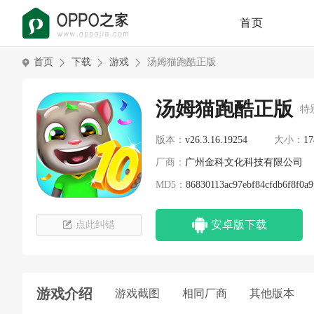
首页
首页
下载
游戏
汤姆猫跑酷正版
汤姆猫跑酷正版
特
版本：
v26.3.16.19254
大小：
17
厂商：
广州金科文化科技有限公司
MD5：
86830113ac97ebf84cfdb6f8f0a9
安卓版下载
点此纠错
游戏介绍
游戏截图
相同厂商
其他版本