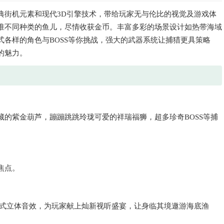
典街机元素和现代3D引擎技术，带给玩家无与伦比的视觉及游戏体
准不同种类的鱼儿，尽情收获金币。丰富多彩的场景设计如热带海域
各样的角色与BOSS等你挑战，强大的武器系统让捕猎更具策略
的魅力。
的紫金葫芦，蹦蹦跳跳玲珑可爱的祥瑞福狮，超多珍奇BOSS等捕
焦点。
绕式立体音效，为玩家献上灿新视听盛宴，让身临其境遨游海底渔