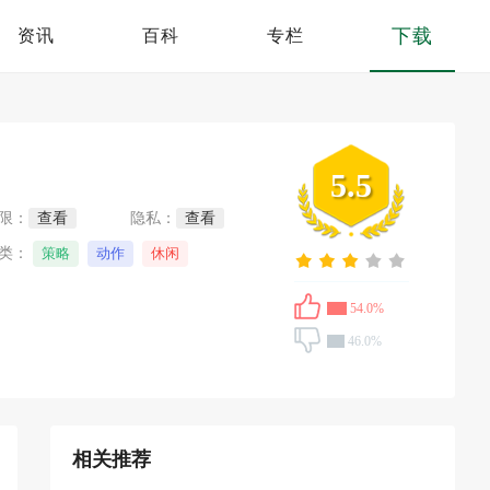
下载
资讯
百科
专栏
5.5
限：
查看
隐私：
查看
类：
策略
动作
休闲
54.0%
46.0%
相关推荐