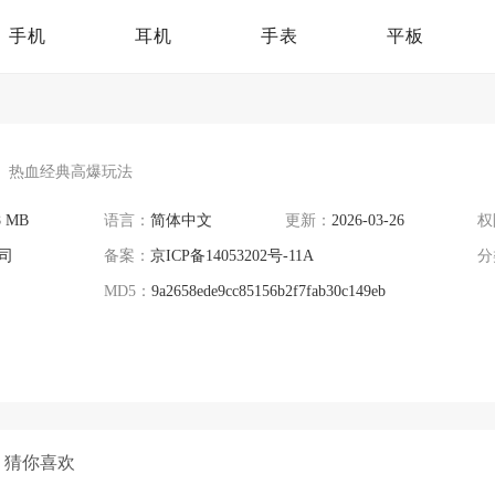
手机
耳机
手表
平板
热血经典高爆玩法
8 MB
语言：
简体中文
更新：
2026-03-26
权
司
备案：
京ICP备14053202号-11A
分
MD5：
9a2658ede9cc85156b2f7fab30c149eb
猜你喜欢