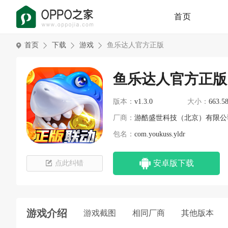
首页
首页
下载
游戏
鱼乐达人官方正版
鱼乐达人官方正版
版本：
v1.3.0
大小：
663.5
厂商：
游酷盛世科技（北京）有限公
包名：
com.youkuss.yldr
安卓版下载
点此纠错
游戏介绍
游戏截图
相同厂商
其他版本