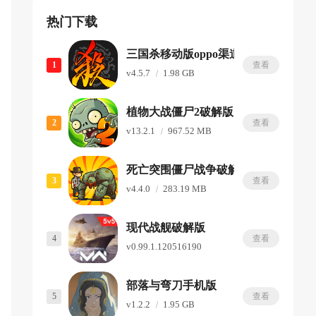
热门下载
三国杀移动版oppo渠道服
1
查看
v4.5.7
1.98 GB
植物大战僵尸2破解版
2
查看
v13.2.1
967.52 MB
死亡突围僵尸战争破解版内置修改器
3
查看
v4.4.0
283.19 MB
现代战舰破解版
4
查看
v0.99.1.120516190
2.12 GB
部落与弯刀手机版
5
查看
v1.2.2
1.95 GB