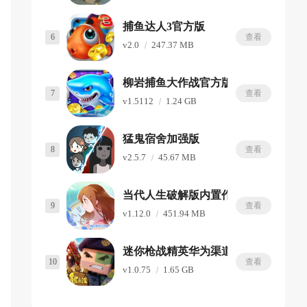
捕鱼达人3官方版
6
查看
v2.0
247.37 MB
柳岩捕鱼大作战官方版
7
查看
v1.5112
1.24 GB
猛鬼宿舍加强版
8
查看
v2.5.7
45.67 MB
当代人生破解版内置作弊菜单版
9
查看
v1.12.0
451.94 MB
迷你枪战精英华为渠道服
10
查看
v1.0.75
1.65 GB