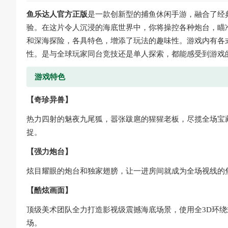
鱼乐达人官方正版
是一款创新型的捕鱼休闲手游，融合了经
验。在这片令人沉浸的海底世界中，你将操控各种炮台，瞄
和深海探险，各具特色，增添了玩法的趣味性。游戏内有各式
性。是与全球玩家同台竞技还是单人探索，都能感受到游戏
游戏特色
【奇珍异兽】
热力四射的魅夜九尾狐，嚣张跋扈的猩猩老板，尽揽全场宝藏
捉。
【强力炮台】
炫目耀眼的炮台和独家翅膀，让一进房间就成为全场视线的
【酷炫画面】
顶级美术团队全力打造影视级震撼海底场景，使用全3D环
场。