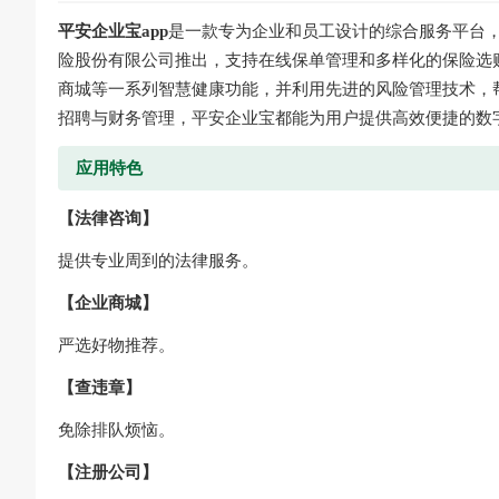
平安企业宝app
是一款专为企业和员工设计的综合服务平台
险股份有限公司推出，支持在线保单管理和多样化的保险选
商城等一系列智慧健康功能，并利用先进的风险管理技术，
招聘与财务管理，平安企业宝都能为用户提供高效便捷的数
应用特色
【法律咨询】
提供专业周到的法律服务。
【企业商城】
严选好物推荐。
【查违章】
免除排队烦恼。
【注册公司】