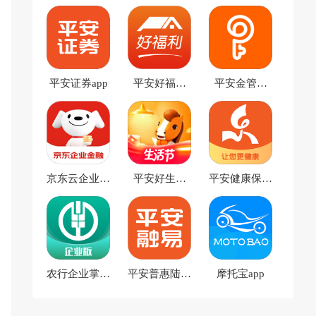
平安证券app
平安好福利
平安金管家
app
app
京东云企业管
平安好生活
平安健康保险
家
app
app
农行企业掌银
平安普惠陆慧
摩托宝app
app
融app