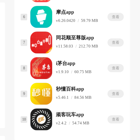
摩点app
6
查看
v6.26.0420
59.79 MB
同花顺至尊版app
7
查看
v11.58.03
212.70 MB
i茅台app
8
查看
v1.9.10
60.75 MB
秒懂百科app
9
查看
v5.46.1
84.56 MB
顽客玩车app
10
查看
v2.4.2
54.74 MB