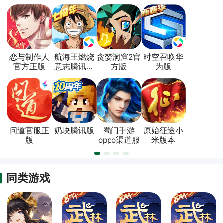
恋与制作人
航海王燃烧
贪婪洞窟2官
时空召唤华
官方正版
意志腾讯版
方版
为版
本
问道官服正
奶块腾讯版
蜀门手游
原始征途小
版
oppo渠道服
米版本
同类游戏