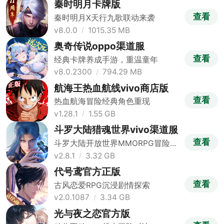
秦时明月卡牌版
查看
秦时明月X天行九歌联动来袭
v8.0.0
1015.35 MB
奥奇传说oppo渠道服
查看
经典卡牌养成手游，重温童年
v8.0.2300
794.29 MB
航海王热血航线vivo商店版
查看
热血航海冒险经典角色重现
v1.28.1
1.55 GB
斗罗大陆猎魂世界vivo渠道服
查看
斗罗大陆开放世界MMORPG冒险游
戏
v2.8.1
3.32 GB
代号鸢官方正版
查看
古风恋爱RPG沉浸剧情探索
v2.0.1087
3.34 GB
光与夜之恋官方版