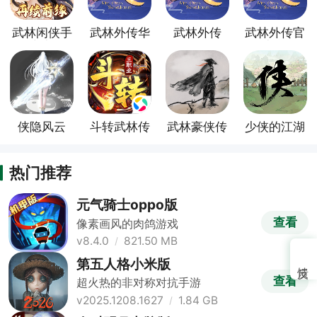
武林闲侠手
武林外传华
武林外传
武林外传官
游官方版
为版
vivo版
方版
侠隐风云
斗转武林传
武林豪侠传
少侠的江湖
奇手游
手游
热门推荐
元气骑士oppo版
查看
像素画风的肉鸽游戏
v8.4.0
821.50 MB
第五人格小米版
查看
超火热的非对称对抗手游
v2025.1208.1627
1.84 GB