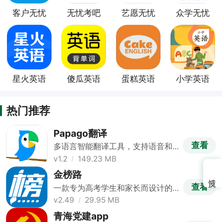
客户无忧
无忧考吧
艺愿无忧
众学无忧
app
app
app
app
星火英语
傻瓜英语
蛋糕英语
小学英语
app
app
app
app
热门推荐
Papago翻译
查看
多语言智能翻译工具，支持语音和
拍照
v1.2
149.23 MB
金榜路
查看
一款专为高考学生和家长而设计的
志愿填报助手
v2.49
29.95 MB
青海党建app