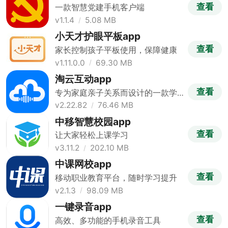
查看
一款智慧党建手机客户端
v1.1.4
5.08 MB
小天才护眼平板app
查看
家长控制孩子平板使用，保障健康
v1.11.0.0
69.30 MB
淘云互动app
查看
专为家庭亲子关系而设计的一款学
习与社交工具
v2.22.82
76.46 MB
中移智慧校园app
查看
让大家轻松上课学习
v3.11.2
202.10 MB
中课网校app
查看
移动职业教育平台，随时学习提升
v2.1.3
98.09 MB
一键录音app
查看
高效、多功能的手机录音工具