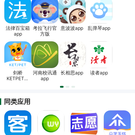
法律百宝箱
考拉飞行官
意波波app
乱弹琴app
app
方版
剑桥
河南校讯通
长相思app
读者app
KETPET珊
app
瑚赢英语官
方版
同类应用