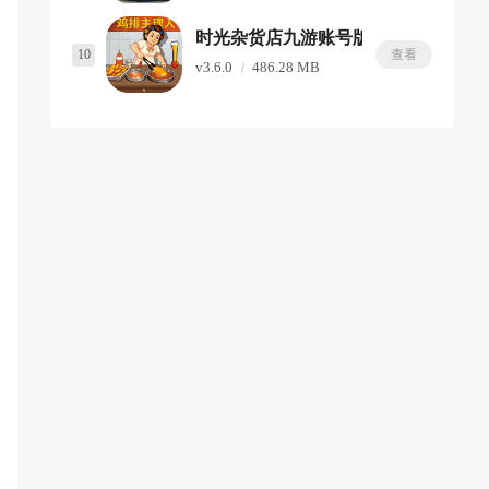
时光杂货店九游账号版
10
查看
v3.6.0
486.28 MB