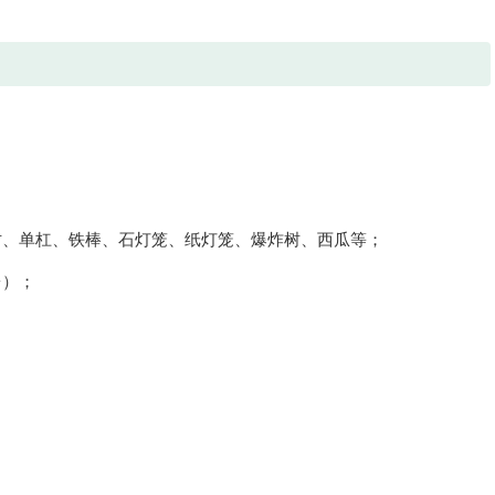
坊、单杠、铁棒、石灯笼、纸灯笼、爆炸树、西瓜等；
台）；
；