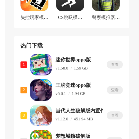
失控玩家模拟
CS跳跃模拟
警察模拟器手
器
器
机版
热门下载
迷你世界oppo版
1
查看
v1.58.0
1.59 GB
王牌竞速oppo版
2
查看
v5.6.1
1.94 GB
当代人生破解版内置作弊菜单版
3
查看
v1.12.0
451.94 MB
梦想城镇破解版