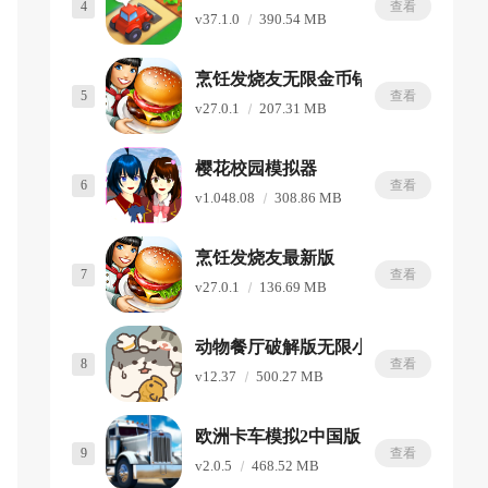
4
查看
v37.1.0
390.54 MB
烹饪发烧友无限金币钻石版
5
查看
v27.0.1
207.31 MB
樱花校园模拟器
6
查看
v1.048.08
308.86 MB
烹饪发烧友最新版
7
查看
v27.0.1
136.69 MB
动物餐厅破解版无限小鱼干无限星星
8
查看
v12.37
500.27 MB
欧洲卡车模拟2中国版
9
查看
v2.0.5
468.52 MB