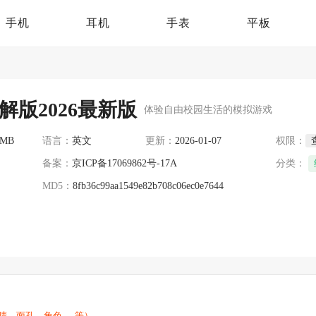
手机
耳机
手表
平板
版2026最新版
体验自由校园生活的模拟游戏
 MB
语言：
英文
更新：
2026-01-07
权限：
备案：
京ICP备17069862号-17A
分类：
MD5：
8fb36c99aa1549e82b708c06ec0e7644
面孔、角色......等）