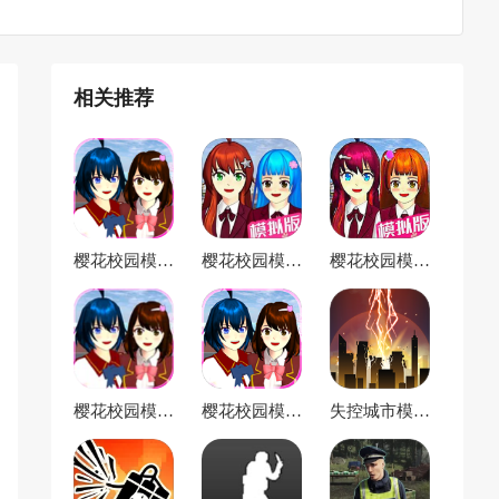
相关推荐
樱花校园模拟
樱花校园模拟
樱花校园模拟
器
器2官方版
器3官方正版
樱花校园模拟
樱花校园模拟
失控城市模拟
器无限金币全
器联机版最新
器
部解锁版
版